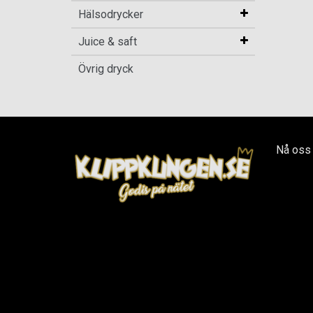
Hälsodrycker
Juice & saft
Övrig dryck
Nå oss 