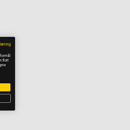
læring
 formål
 flott
åpne