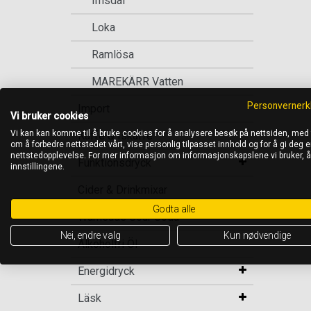
Imsdal
Loka
Ramlösa
MAREKÄRR Vatten
Personvernerk
Import
Vi bruker cookies
Vi kan kan komme til å bruke cookies for å analysere besøk på nettsiden, med
Kaffe & Iskaffe
om å forbedre nettstedet vårt, vise personlig tilpasset innhold og for å gi deg en
nettstedopplevelse. For mer informasjon om informasjonskapslene vi bruker, 
Funktionsdryck
innstillingene.
Cider & Drinkmixar
Godta alle
Warheads Sour Soda
Nei, endre valg
Kun nødvendige
Alkoholfri Öl
Energidryck
Läsk