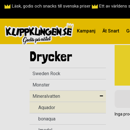
Läsk, godis och snacks till svenska priser
Ett av världens 
Kampanj
Ät Snart
G
Drycker
Sweden Rock
Monster
Mineralvatten
Aquador
Inga pro
bonaqua