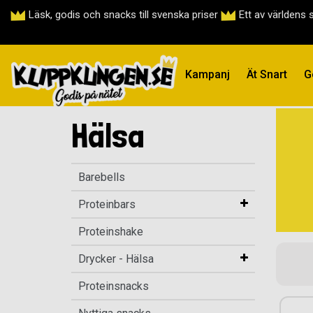
Läsk, godis och snacks till svenska priser
Ett av världens 
Kampanj
Ät Snart
G
Hälsa
Barebells
Proteinbars
Proteinshake
Drycker - Hälsa
Proteinsnacks