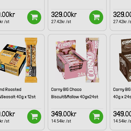
.00kr
329.00kr
329.0
kr /st
27.42kr /st
27.42kr /
nd Roasted
Corny BIG Choco
Corny BIG
Seasalt 40g x 12st
Biscuit&Mallow 40gx24st
40g x 24
.00kr
349.00kr
349.0
kr /st
14.54kr /st
14.54kr /