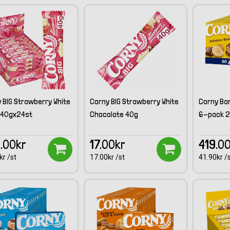
 BIG Strawberry White
Corny BIG Strawberry White
Corny Ba
 40gx24st
Chocolate 40g
6-pack 2
.00kr
17.00kr
419.0
kr /st
17.00kr /st
41.90kr /