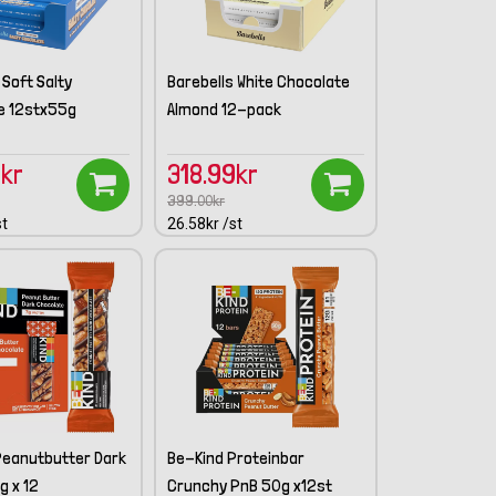
 Soft Salty
Barebells White Chocolate
e 12stx55g
Almond 12-pack
9kr
318.99kr
399.00kr
st
26.58kr /st
Peanutbutter Dark
Be-Kind Proteinbar
g x 12
Crunchy PnB 50g x12st