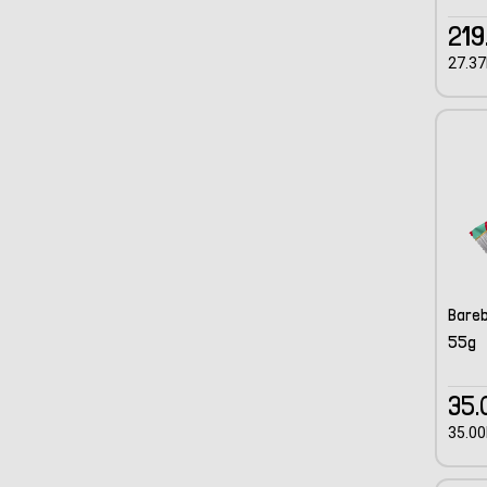
219
27.37
Bareb
55g
35.
35.00