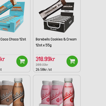
s Coco Choco 12st
Barebells Cookies & Cream
12st x 55g
9kr
318.99kr
399.00kr
st
26.58kr /st