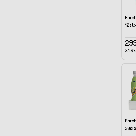
Bareb
12st 
299
24.92
Bareb
33cl 