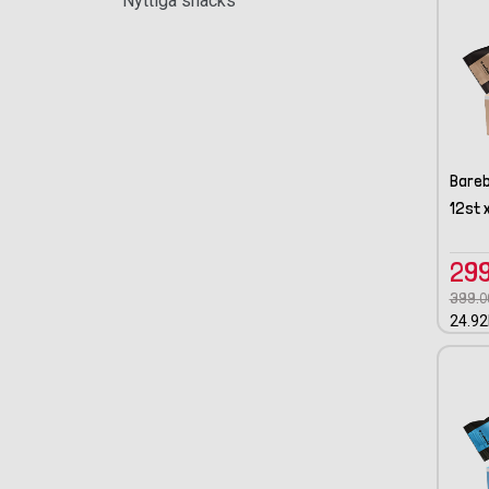
Nyttiga snacks
Bareb
12st 
299
399.0
24.92