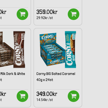
0kr
359.00kr
st
29.92kr /st
 Milk Dark & White
Corny BIG Salted Caramel
st
40g x 24st
0kr
349.00kr
st
14.54kr /st