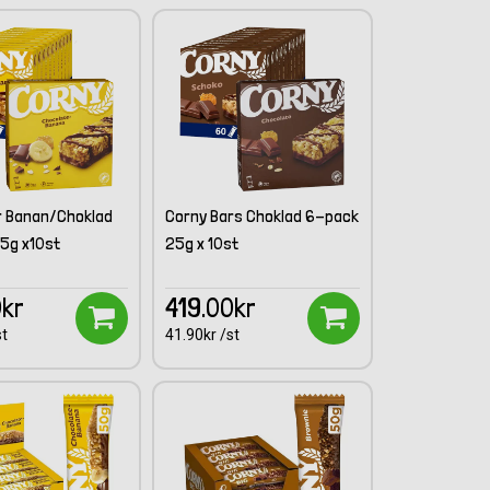
r Banan/Choklad
Corny Bars Choklad 6-pack
5g x10st
25g x 10st
0kr
419.00kr
st
41.90kr /st