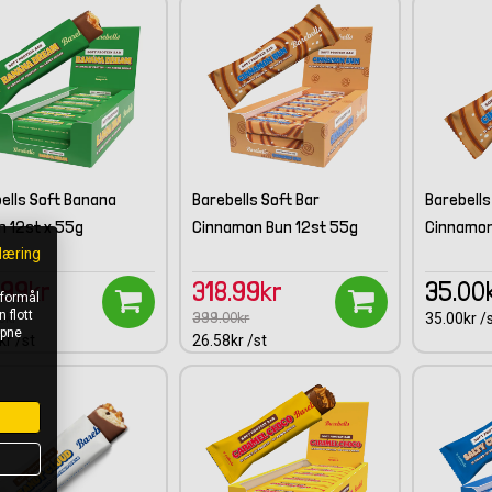
ells Soft Banana
Barebells Soft Bar
Barebells
 12st x 55g
Cinnamon Bun 12st 55g
Cinnamon
læring
.99kr
318.99kr
35.00
 formål
 flott
0kr
399.00kr
35.00kr /
åpne
kr /st
26.58kr /st