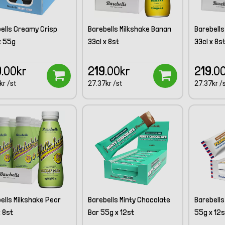
ells Creamy Crisp
Barebells Milkshake Banan
Barebells
x 55g
33cl x 8st
33cl x 8s
.00kr
219.00kr
219.0
kr /st
27.37kr /st
27.37kr /
ells Milkshake Pear
Barebells Minty Chocolate
Barebell
x 8st
Bar 55g x 12st
55g x 12s