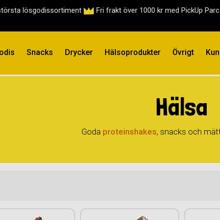
största lösgodissortiment
Fri frakt över 1000 kr med PickUp Par
odis
Snacks
Drycker
Hälsoprodukter
Övrigt
Kun
Hälsa
Goda
proteinshakes
, snacks och mät