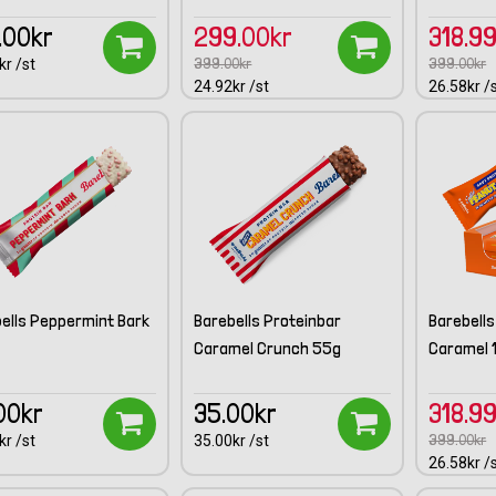
.00kr
299.00kr
318.9
399.00kr
399.00kr
kr /st
24.92kr /st
26.58kr /
ells Peppermint Bark
Barebells Proteinbar
Barebells
Caramel Crunch 55g
Caramel 
00kr
35.00kr
318.9
399.00kr
kr /st
35.00kr /st
26.58kr /