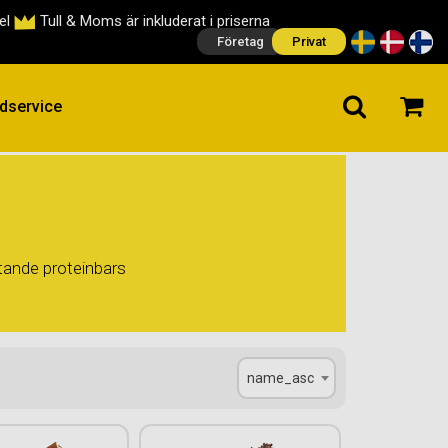
cel
Tull & Moms är inkluderat i priserna
Företag
Privat
dservice
tande proteinbars
name_asc