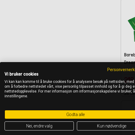
Bareb
Dream
Personvernerk
Vi bruker cookies
318
Vi kan kan komme til å bruke cookies for å analysere besøk på nettsiden, med
om å forbedre nettstedet vårt, vise personlig tilpasset innhold og for å gi deg en
399.0
nettstedopplevelse. For mer informasjon om informasjonskapslene vi bruker, 
26.58
innstillingene.
Godta alle
Nei, endre valg
Kun nødvendige