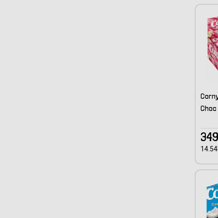
Corny
Choc
349
14.54