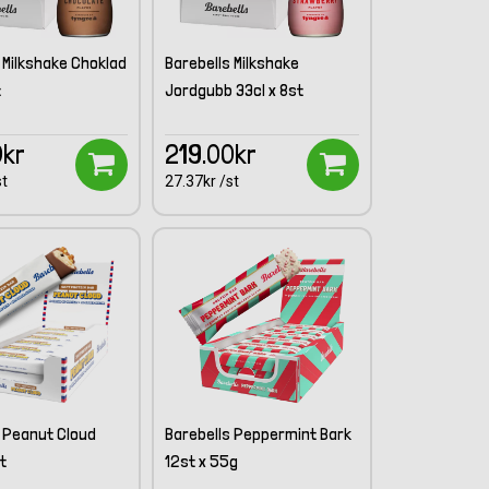
 Milkshake Choklad
Barebells Milkshake
t
Jordgubb 33cl x 8st
0kr
219.00kr
st
27.37kr /st
s Peanut Cloud
Barebells Peppermint Bark
t
12st x 55g