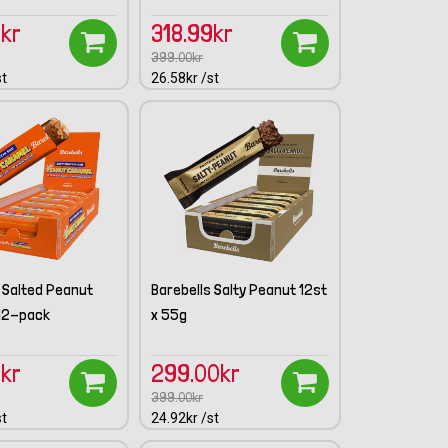
9kr
318.99kr
399.00kr
st
26.58kr /st
 Salted Peanut
Barebells Salty Peanut 12st
12-pack
x 55g
9kr
299.00kr
399.00kr
st
24.92kr /st