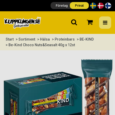
Företag
Privat
Start
> Sortiment
> Hälsa
> Proteinbars
> BE-KIND
> Be-Kind Choco Nuts&Seasalt 40g x 12st