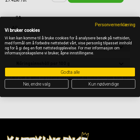
27.42kr /st
, , , SA
Personvernerklæring
, AS
Vi bruker cookies
Vi kan kan komme til å bruke cookies for å analysere besøk på nettsiden,
med formål om å forbedre nettstedet vårt, vise personlig tilpasset innhold
Ingredienser
og for å gi deg en flott nettstedopplevelse. For mer informasjon om
informasjonskapslene vi bruker, åpne innstillingene.
Näringsinnehåll per 100 g
Godta alle
OBS! Det är alltid ingrediensförteckningen på förpackningen som gäller
Nei, endre valg
Kun nødvendige