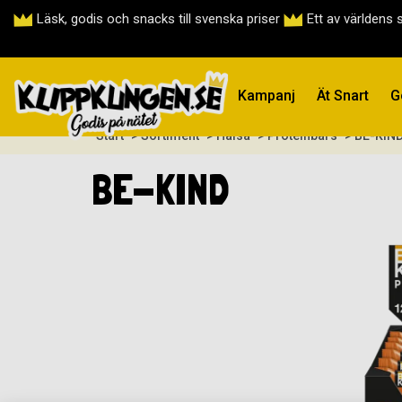
Läsk, godis och snacks till svenska priser
Ett av världens 
Kampanj
Ät Snart
G
Start
> Sortiment
> Hälsa
> Proteinbars
> BE-KIN
BE-KIND