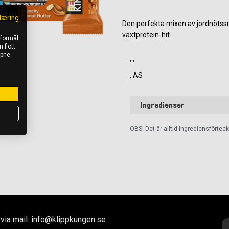
læring
Den perfekta mixen av jordnötssm
växtprotein-hit
 formål
 flott
åpne
, ,
, AS
Ingredienser
OBS! Det är alltid ingrediensförte
via mail: info@klippkungen.se