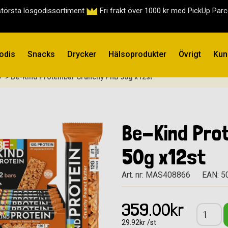
största lösgodissortiment
Fri frakt över 1000 kr med PickUp Par
odis
Snacks
Drycker
Hälsoprodukter
Övrigt
Kun
D
> Be-Kind Proteinbar Crunchy PnB 50g x12st
Be-Kind Pro
50g x12st
Art. nr: MAS408866
EAN: 
359.00kr
29.92kr /st