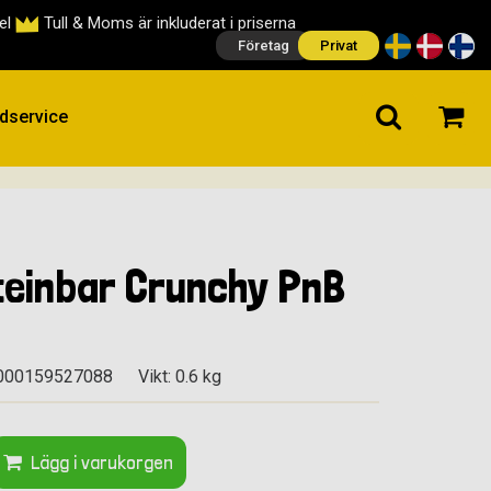
cel
Tull & Moms är inkluderat i priserna
Företag
Privat
dservice
teinbar Crunchy PnB
5000159527088
Vikt: 0.6 kg
Lägg i varukorgen