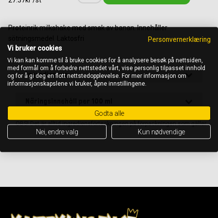
27.37kr /st
Proteinrik milkshake med smak av banan. Innehåller
sötningsmedel. Laktosfri
Personvernerklæring
Vi bruker cookies
Vi kan kan komme til å bruke cookies for å analysere besøk på nettsiden,
med formål om å forbedre nettstedet vårt, vise personlig tilpasset innhold
Ingredienser
og for å gi deg en flott nettstedopplevelse. For mer informasjon om
informasjonskapslene vi bruker, åpne innstillingene.
Näringsinnehåll per 100 ml
Godta alle
OBS! Det är alltid ingrediensförteckningen på förpackningen som gäller
Nei, endre valg
Kun nødvendige