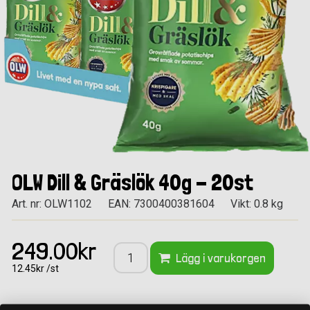
OLW Dill & Gräslök 40g - 20st
Art. nr: OLW1102
EAN: 7300400381604
Vikt: 0.8 kg
249.00kr
Lägg i varukorgen
12.45kr /st