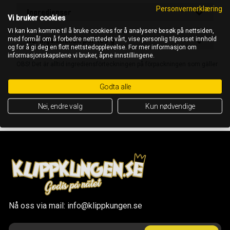
Personvernerklæring
Ingredienser
Vi bruker cookies
Vi kan kan komme til å bruke cookies for å analysere besøk på nettsiden,
med formål om å forbedre nettstedet vårt, vise personlig tilpasset innhold
Näringsinnehåll per 100 g
og for å gi deg en flott nettstedopplevelse. For mer informasjon om
informasjonskapslene vi bruker, åpne innstillingene.
OBS! Det är alltid ingrediensförteckningen på förpackningen som gäller
Godta alle
Nei, endre valg
Kun nødvendige
Nå oss via mail: info@klippkungen.se