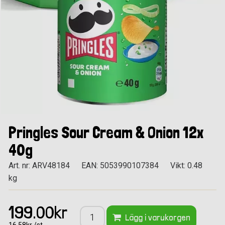
Pringles Sour Cream & Onion 12x
40g
Art. nr: ARV48184
EAN: 5053990107384
Vikt: 0.48
kg
199.00kr
Lägg i varukorgen