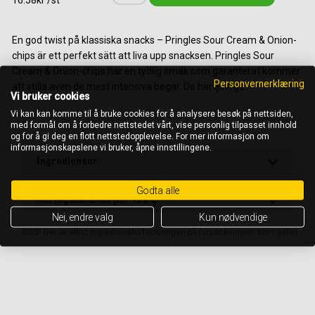
16.58kr /st
En god twist på klassiska snacks – Pringles Sour Cream & Onion-
chips är ett perfekt sätt att liva upp snacksen. Pringles Sour
Cream & Onion-chips har en tydlig smak som garanterat kommer
Personvernerklæring
att stilla även de mest intensiva begär. De här ljuvliga...
Vi bruker cookies
Vi kan kan komme til å bruke cookies for å analysere besøk på nettsiden,
,
med formål om å forbedre nettstedet vårt, vise personlig tilpasset innhold
og for å gi deg en flott nettstedopplevelse. For mer informasjon om
informasjonskapslene vi bruker, åpne innstillingene.
Ingredienser
Godta alle
Näringsinnehåll per 100 g
Nei, endre valg
Kun nødvendige
OBS! Det är alltid ingrediensförteckningen på förpackningen som gäller