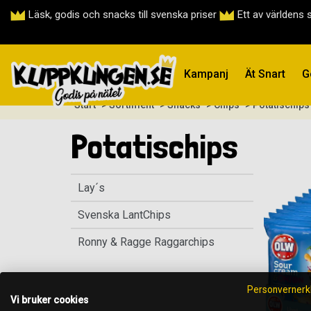
Läsk, godis och snacks till svenska priser
Ett av världens 
Kampanj
Ät Snart
G
Start
> Sortiment
> Snacks
> Chips
> Potatischips
Potatischips
Lay´s
Svenska LantChips
Ronny & Ragge Raggarchips
Personvernerk
Vi bruker cookies