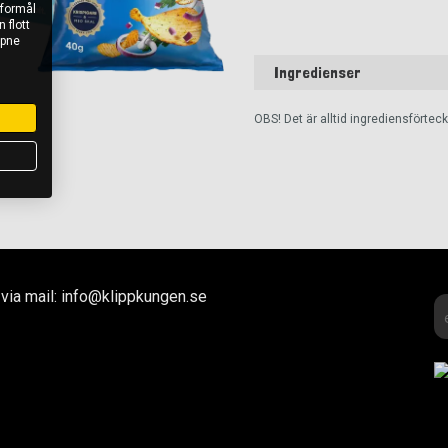
 formål
 flott
åpne
Ingredienser
OBS! Det är alltid ingrediensförte
via mail: info@klippkungen.se