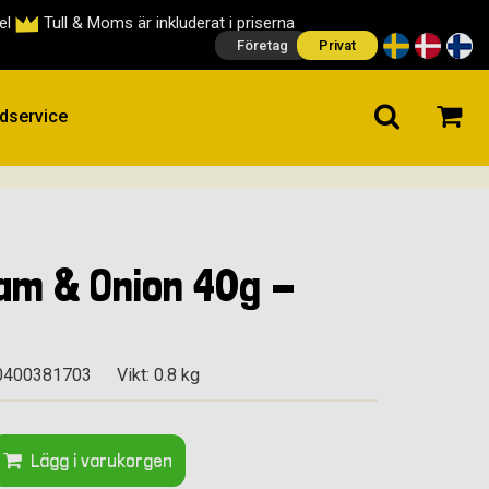
cel
Tull & Moms är inkluderat i priserna
Företag
Privat
dservice
am & Onion 40g -
0400381703
Vikt: 0.8 kg
Lägg i varukorgen