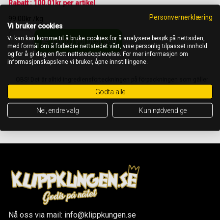
Rabatt : 100.01kr per artikel
Personvernerklæring
99.00kr /kg
Vi bruker cookies
Vi kan kan komme til å bruke cookies for å analysere besøk på nettsiden,
Lägg i varukorgen
med formål om å forbedre nettstedet vårt, vise personlig tilpasset innhold
og for å gi deg en flott nettstedopplevelse. For mer informasjon om
informasjonskapslene vi bruker, åpne innstillingene.
OBS! Det är alltid ingrediensförteckningen på förpackningen som gäller
Godta alle
Nei, endre valg
Kun nødvendige
Nå oss via mail: info@klippkungen.se