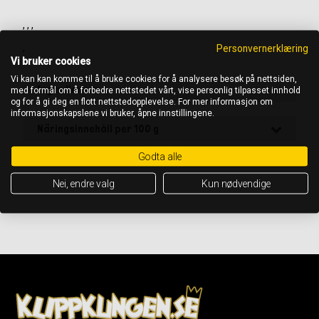
, , ,
Personvernerklæring
,
Vi bruker cookies
Vi kan kan komme til å bruke cookies for å analysere besøk på nettsiden,
Ingredienser
med formål om å forbedre nettstedet vårt, vise personlig tilpasset innhold
og for å gi deg en flott nettstedopplevelse. For mer informasjon om
informasjonskapslene vi bruker, åpne innstillingene.
Näringsinnehåll per 100 g
Godta alle
OBS! Det är alltid ingrediensförteckningen på förpackningen som gäller
Nei, endre valg
Kun nødvendige