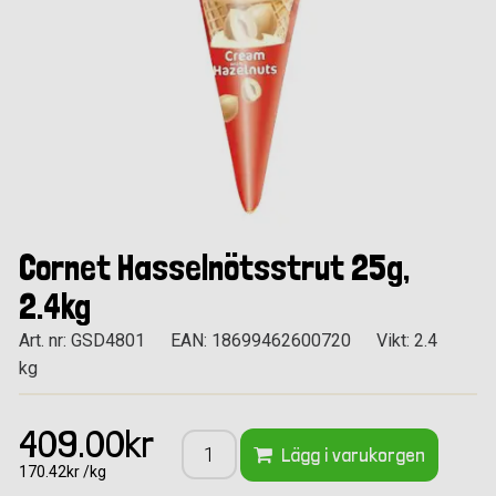
Cornet Hasselnötsstrut 25g,
2.4kg
Art. nr: GSD4801
EAN: 18699462600720
Vikt: 2.4
kg
409.00kr
Lägg i varukorgen
170.42kr /kg