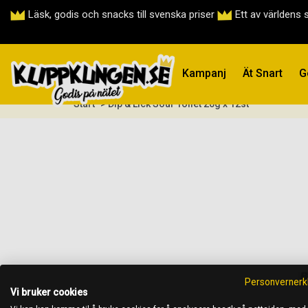
Läsk, godis och snacks till svenska priser
Ett av världens 
Kampanj
Ät Snart
G
Start
> Dip & Lick Sour Toilet 20g x 12st
Personvernerk
Vi bruker cookies