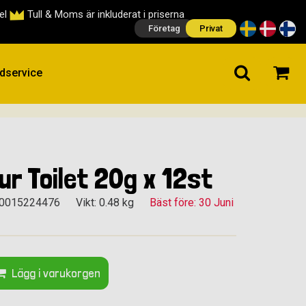
cel
Tull & Moms är inkluderat i priserna
Företag
Privat
dservice
ur Toilet 20g x 12st
50015224476
Vikt: 0.48 kg
Bäst före: 30 Juni
Lägg i varukorgen