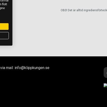
 formål
 flott
åpne
OBS! Det är alltid ingrediensförte
via mail: info@klippkungen.se