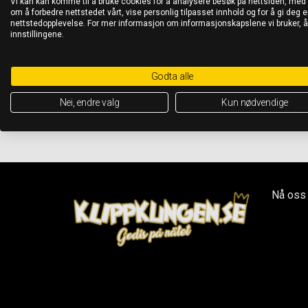
Vi kan kan komme til å bruke cookies for å analysere besøk på nettsiden, med
om å forbedre nettstedet vårt, vise personlig tilpasset innhold og for å gi deg en
nettstedopplevelse. For mer informasjon om informasjonskapslene vi bruker, 
innstillingene.
Godta alle
Nei, endre valg
Kun nødvendige
Nå oss 