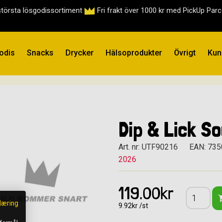
största lösgodissortiment
Fri frakt över 1000 kr med PickUp Par
odis
Snacks
Drycker
Hälsoprodukter
Övrigt
Kun
Dip & Lick So
Art. nr: UTF90216
EAN: 73
2026
119.00kr
læring
9.92kr /st