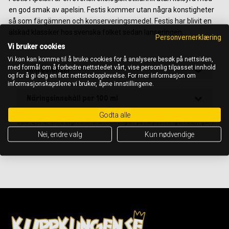
en god smak av apelsin. Festis kommer utan några konstigheter
så som färgämnen och konserveringsmedel. Festis har blivit en
älskad klassiker hos svenska folket sedan lanseringen...
Personvernerklæring
Vi bruker cookies
Vi kan kan komme til å bruke cookies for å analysere besøk på nettsiden,
med formål om å forbedre nettstedet vårt, vise personlig tilpasset innhold
Ingredienser
og for å gi deg en flott nettstedopplevelse. For mer informasjon om
informasjonskapslene vi bruker, åpne innstillingene.
Näringsinnehåll per 100 ml
Godta alle
OBS! Det är alltid ingrediensförteckningen på förpackningen som gäller
Nei, endre valg
Kun nødvendige