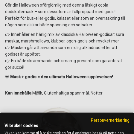
Gör din Halloween oförglömlig med denna läskigt coola
dödskallemask – som dessutom är fullproppad med godis!
Perfekt för bus-eller-godis, kalaset eller som en överraskning till
någon som älskar både spänning och sötsaker.
👉 Innehåller en härlig mix av klassiska Halloween-godisar: sura
maskar, marshmallows, klubbor, ögon-godis och mycket mer.
👉 Masken går att använda som en rolig utklädnad efter att
godiset är uppätet.
👉 En både skrämmande och smarrig present som garanterat
gör succé!
💀
Mask + godis = den ultimata Halloween-upplevelsen!
Kan innehålla
Mjölk, Glutenhaltiga spannmål, Nötter
Personvernerklæring
Vi bruker cookies
Vi kan kan komme til å bruke cookies for å analysere besøk på nettsiden,