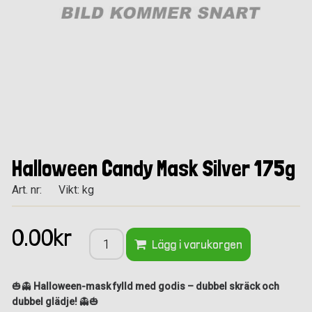
Halloween Candy Mask Silver 175g
Art. nr:
Vikt: kg
0.00kr
Lägg i varukorgen
🎃👻
Halloween-mask fylld med godis – dubbel skräck och
dubbel glädje!
👻🎃