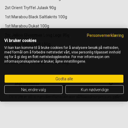
2st Orient Tryffel Julask 90g
1st Marabou Black Saltlakrits 100g
1st Marabou Dukat 100g
Personvernerklæring
2st Jellioo Christmas Long Legs 80g
Vi bruker cookies
1st Wufo Wafer Ball 150g
Vi kan kan komme til å bruke cookies for å analysere besøk på nettsiden,
med formål om å forbedre nettstedet vårt, vise personlig tilpasset innhold
1st Eclairs Assorted Toffees 450g
og for å gi deg en flott nettstedopplevelse. For mer informasjon om
informasjonskapslene vi bruker, åpne innstillingene.
2st Dubbel Daim Caramel Latte 56g
Godta alle
Ingredienser
Nei, endre valg
Kun nødvendige
OBS! Det är alltid ingrediensförteckningen på förpackningen som gäller