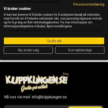
produktbilden på hemsidan stämmer.
Personvernerklæring
Vi bruker cookies
Vi kan kan komme til å bruke cookies for å analysere besøk på nettsiden,
med formål om å forbedre nettstedet vårt, vise personlig tilpasset innhold
Ingredienser
og for å gi deg en flott nettstedopplevelse. For mer informasjon om
informasjonskapslene vi bruker, åpne innstillingene.
OBS! Det är alltid ingrediensförteckningen på förpackningen som gäller
Godta alle
Nei, endre valg
Kun nødvendige
Nå oss via mail: info@klippkungen.se