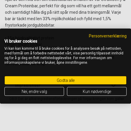
Cream Proteinbar, perfekt för dig som vill ha ett gott mellanmål
och samtidigt hålla dig på rätt spår med dina träningsmål. Varje
bar är täckt med len 33% mjölkchoklad och fylld med 1,5%
frystorkade jordgubbsbitar.
Personvernerklæring
• 15g högkvalitativt protein
Vi bruker cookies
• Inget tillsatt socker
Vi kan kan komme til å bruke cookies for å analysere besøk på nettsiden,
• Mjuk kärna som smälter i munnen
med formål om å forbedre nettstedet vårt, vise personlig tilpasset innhold
• Härlig kombination av mjölkkräm och vasslecrispies för ett
og for å gi deg en flott nettstedopplevelse. For mer informasjon om
informasjonskapslene vi bruker, åpne innstillingene.
tillfredsställande krisp
Godta alle
Ingredienser
Nei, endre valg
Kun nødvendige
OBS! Det är alltid ingrediensförteckningen på förpackningen som gäller