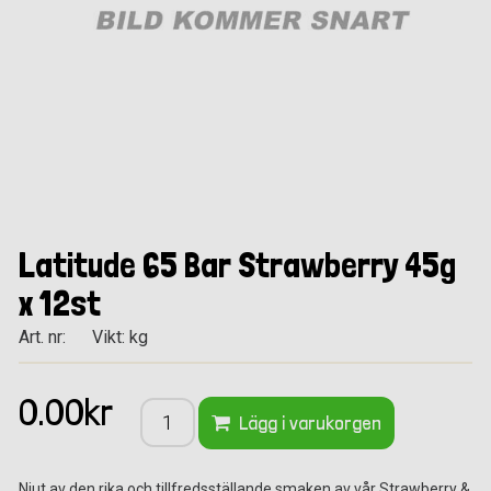
Latitude 65 Bar Strawberry 45g
x 12st
Art. nr:
Vikt: kg
0.00kr
Lägg i varukorgen
Njut av den rika och tillfredsställande smaken av vår Strawberry &