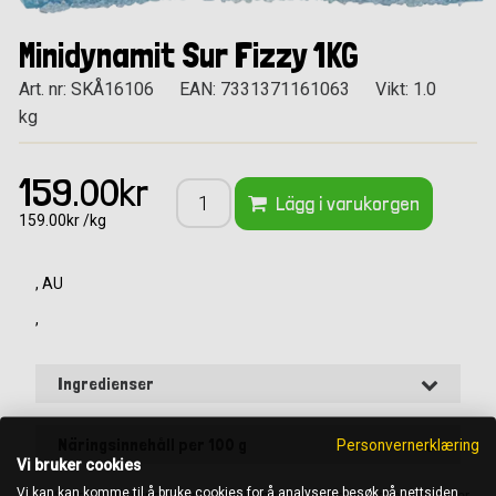
Minidynamit Sur Fizzy 1KG
Art. nr: SKÅ16106
EAN: 7331371161063
Vikt: 1.0
kg
159.00kr
Lägg i varukorgen
159.00kr /kg
, AU
,
Ingredienser
Näringsinnehåll per 100 g
Personvernerklæring
Vi bruker cookies
Vi kan kan komme til å bruke cookies for å analysere besøk på nettsiden,
OBS! Det är alltid ingrediensförteckningen på förpackningen som gäller