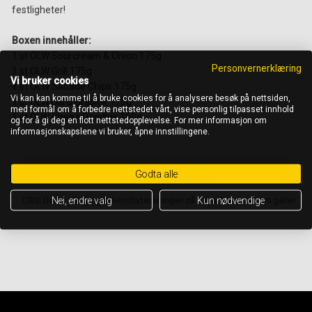
festligheter!
Boxen innehåller:
1 st OLW Sourcream & Onion 175g
Personvernerklæring
1 st OLW Grill 175g
Vi bruker cookies
1 st OLW Saltade Chips 175g
Vi kan kan komme til å bruke cookies for å analysere besøk på nettsiden,
1 st OLW Dill & Gräslök 175g
med formål om å forbedre nettstedet vårt, vise personlig tilpasset innhold
1 st OLW Cheez Doodles 160g
og for å gi deg en flott nettstedopplevelse. For mer informasjon om
informasjonskapslene vi bruker, åpne innstillingene.
Ingredienser
Godta alle
Nei, endre valg
Kun nødvendige
OBS! Det är alltid ingrediensförteckningen på förpackningen som gäller