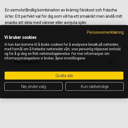
En oemotståndlig kombination av krämig färskost och fräscha
örter. Ett perfekt val för dig som vill ha ett smakrikt men ändå milt
snacks att dela med vänner eller avnjuta själv.
Personvernerklæring
,
Vi bruker cookies
Vi kan kan komme til å bruke cookies for å analysere besøk på nettsiden,
AY
med formål om å forbedre nettstedet vårt, vise personlig tilpasset innhold
og for å gi deg en flott nettstedopplevelse. For mer informasjon om
informasjonskapslene vi bruker, åpne innstillingene.
Ingredienser
Godta alle
Näringsinnehåll per 100 g
Nei, endre valg
Kun nødvendige
OBS! Det är alltid ingrediensförteckningen på förpackningen som gäller