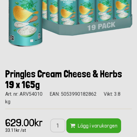
Pringles Cream Cheese & Herbs
19 x 165g
Art. nr: ARV54010
EAN: 5053990182862
Vikt: 3.8
kg
629.00kr
Lägg i varukorgen
33.11kr /st