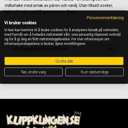
milkshake med smak av päron och vanilj. Utan tillsatt socker,
laktosfri och med 20 g protein per flaska.
Personvernerklæring
Vi bruker cookies
Vi kan kan komme til å bruke cookies for å analysere besøk på nettsiden,
Ingredienser
med formål om å forbedre nettstedet vårt, vise personlig tilpasset innhold
og for å gi deg en flott nettstedopplevelse. For mer informasjon om
informasjonskapslene vi bruker, åpne innstillingene.
Näringsinnehåll per 100 ml
Godta alle
OBS! Det är alltid ingrediensförteckningen på förpackningen som gäller
Nei, endre valg
Kun nødvendige