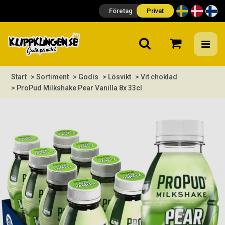
Företag
Privat
Start
> Sortiment
> Godis
> Lösvikt
> Vit choklad
> ProPud Milkshake Pear Vanilla 8x 33cl