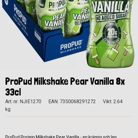
ProPud Milkshake Pear Vanilla 8x
33cl
Art. nr: NJIE1270
EAN: 7350068291272
Vikt: 2.64
kg
ProPud Protein Milkshake Pear Vanilla - en krämig och len