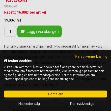
35.00kr
Rabatt : 16.00kr per artikel
19.00kr /st
Lägg i varukorgen
Hörru! Nu snackar vi chips med riktig raggarstil. Smaken av körv
med brö och ketchup är lika ikonisk som en kromad front på
Personvernerklæring
Fårrden. Våra Raggarballe med Svängdörr-chips är en hyllning till
Vi bruker cookies
varje korvmoj, sena kvällar och svängiga raggarballader. Det är en
Vi kan kan komme til å bruke cookies for å analysere besøk på nettsiden,
perfekt mix av salt, rök och lite ketchupkärlek – precis som en
med formål om å forbedre nettstedet vårt, vise personlig tilpasset innhold
äkta korv med bröd. Ta en tugga och låt varje chips slunga dig rakt
og for å gi deg en flott nettstedopplevelse. For mer informasjon om
in i en värld av krom, motorvrål och bränt gummi! Raggarchips när
informasjonskapslene vi bruker, åpne innstillingene.
de är som bäst – från oss till dig! 😎
Godta alle
Nei, endre valg
Kun nødvendige
Ingredienser