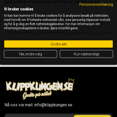
goda smak av mineraler och salter när det vandrar genom...
Personvernerklæring
Vi bruker cookies
Vi kan kan komme til å bruke cookies for å analysere besøk på nettsiden,
med formål om å forbedre nettstedet vårt, vise personlig tilpasset innhold
Ingredienser
og for å gi deg en flott nettstedopplevelse. For mer informasjon om
informasjonskapslene vi bruker, åpne innstillingene.
OBS! Det är alltid ingrediensförteckningen på förpackningen som gäller
Godta alle
Nei, endre valg
Kun nødvendige
Nå oss via mail: info@klippkungen.se