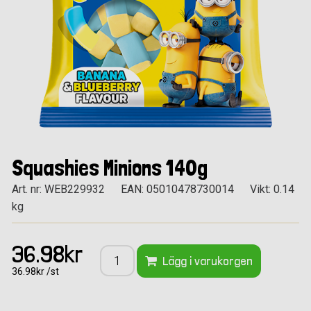
Squashies Minions 140g
Art. nr: WEB229932
EAN: 05010478730014
Vikt: 0.14
kg
36.98kr
Lägg i varukorgen
36.98kr /st