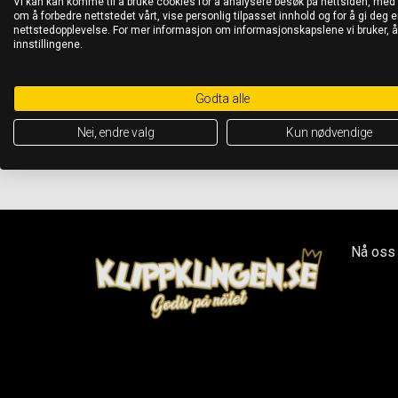
Vi kan kan komme til å bruke cookies for å analysere besøk på nettsiden, med
om å forbedre nettstedet vårt, vise personlig tilpasset innhold og for å gi deg en
nettstedopplevelse. For mer informasjon om informasjonskapslene vi bruker, 
innstillingene.
Godta alle
Nei, endre valg
Kun nødvendige
Nå oss 