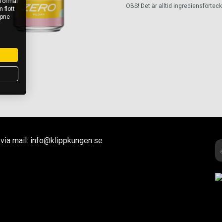
 formål
OBS! Det är alltid ingrediensförte
 flott
åpne
via mail: info@klippkungen.se