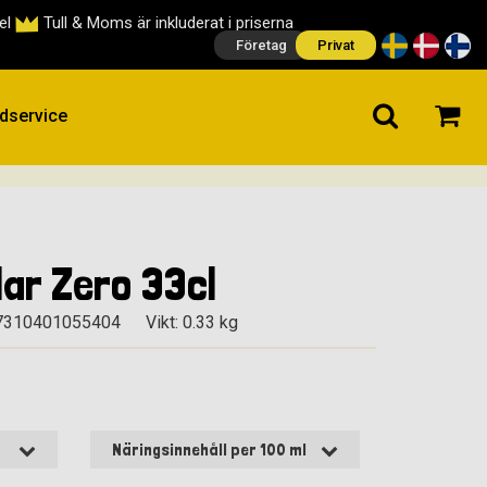
cel
Tull & Moms är inkluderat i priserna
Företag
Privat
dservice
lar Zero 33cl
7310401055404
Vikt: 0.33 kg
Näringsinnehåll per 100 ml