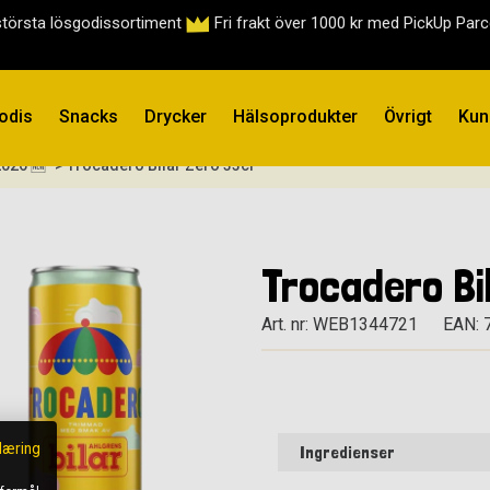
största lösgodissortiment
Fri frakt över 1000 kr med PickUp Par
odis
Snacks
Drycker
Hälsoprodukter
Övrigt
Kun
2026 🆕
> Trocadero Bilar Zero 33cl
Trocadero Bi
Art. nr: WEB1344721
EAN: 
læring
Ingredienser