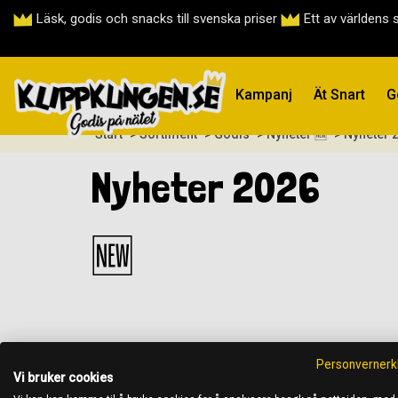
Läsk, godis och snacks till svenska priser
Ett av världens 
Kampanj
Ät Snart
G
Start
> Sortiment
> Godis
> Nyheter 🆕
> Nyheter 
Nyheter 2026
🆕
Personvernerk
Vi bruker cookies