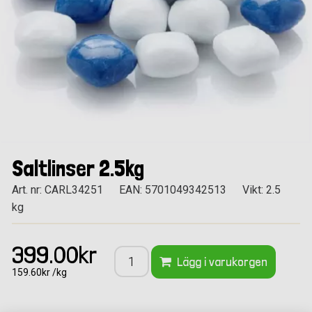
Saltlinser 2.5kg
Art. nr: CARL34251
EAN: 5701049342513
Vikt: 2.5
kg
399.00kr
Lägg i varukorgen
159.60kr /kg