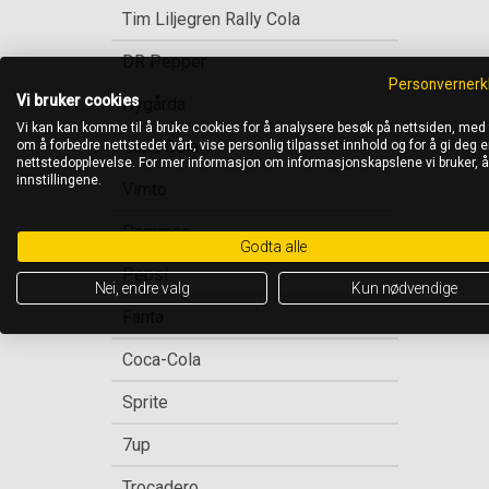
Tim Liljegren Rally Cola
DR Pepper
Personvernerk
Vi bruker cookies
Nygårda
Vi kan kan komme til å bruke cookies for å analysere besøk på nettsiden, med
Cuba Cola
om å forbedre nettstedet vårt, vise personlig tilpasset innhold og for å gi deg en
nettstedopplevelse. For mer informasjon om informasjonskapslene vi bruker, 
innstillingene.
Vimto
Pommac
Godta alle
Pepsi
Nei, endre valg
Kun nødvendige
Fanta
Coca-Cola
Sprite
7up
Trocadero