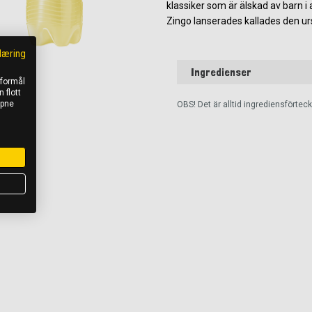
klassiker som är älskad av barn i
Zingo lanserades kallades den urs
læring
Ingredienser
 formål
 flott
åpne
OBS! Det är alltid ingrediensförte