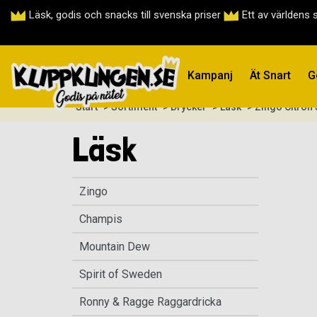
Läsk, godis och snacks till svenska priser
Ett av världens 
Kampanj
Ät Snart
G
Start
> Sortiment
> Drycker
> Läsk
> Zingo Citron 
Läsk
Zingo
Champis
Mountain Dew
Spirit of Sweden
Ronny & Ragge Raggardricka