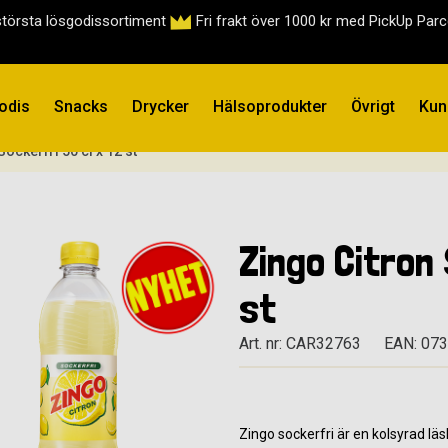
största lösgodissortiment
Fri frakt över 1000 kr med PickUp Par
odis
Snacks
Drycker
Hälsoprodukter
Övrigt
Kun
Sockerfri 50 cl x 12 st
Zingo Citron 
st
Art. nr: CAR32763
EAN: 07
Zingo sockerfri är en kolsyrad lä