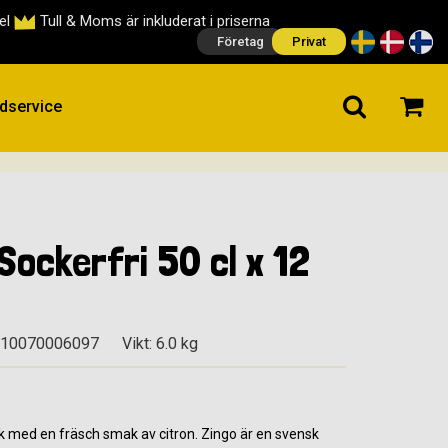
cel
Tull & Moms är inkluderat i priserna
Företag
Privat
dservice
Sockerfri 50 cl x 12
310070006097
Vikt: 6.0 kg
sk med en fräsch smak av citron. Zingo är en svensk