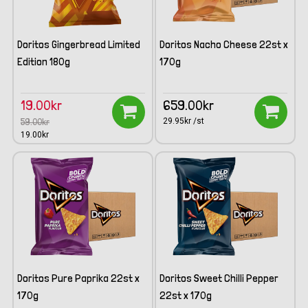
Doritos Gingerbread Limited
Doritos Nacho Cheese 22st x
Edition 180g
170g
Bäst före: 260321
19.00kr
659.00kr
59.00kr
29.95kr /st
19.00kr
Doritos Pure Paprika 22st x
Doritos Sweet Chilli Pepper
170g
22st x 170g