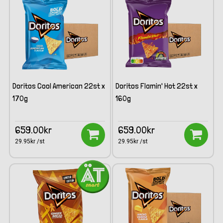
Doritos Cool American 22st x
Doritos Flamin' Hot 22st x
170g
160g
659.00kr
659.00kr
29.95kr /st
29.95kr /st