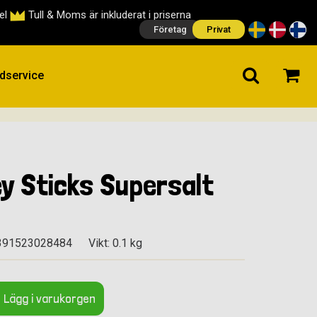
cel
Tull & Moms är inkluderat i priserna
Företag
Privat
dservice
y Sticks Supersalt
391523028484
Vikt: 0.1 kg
Lägg i varukorgen