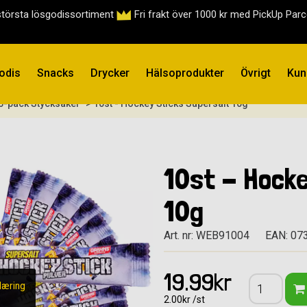
största lösgodissortiment
Fri frakt över 1000 kr med PickUp Par
odis
Snacks
Drycker
Hälsoprodukter
Övrigt
Kun
5-pack Stycksaker
> 10st - Hockey Sticks Supersalt 10g
10st - Hocke
10g
Art. nr: WEB91004
EAN: 07
19.99kr
læring
2.00kr /st