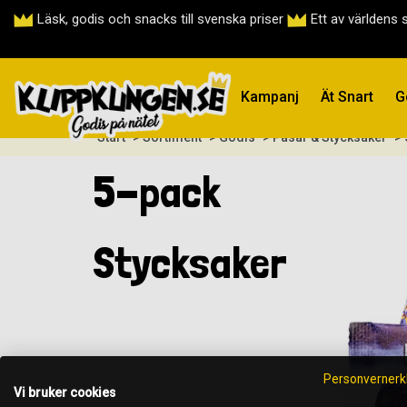
Läsk, godis och snacks till svenska priser
Ett av världens 
Kampanj
Ät Snart
G
Start
> Sortiment
> Godis
> Påsar & Stycksaker
> 
5-pack
Stycksaker
Personvernerk
Vi bruker cookies