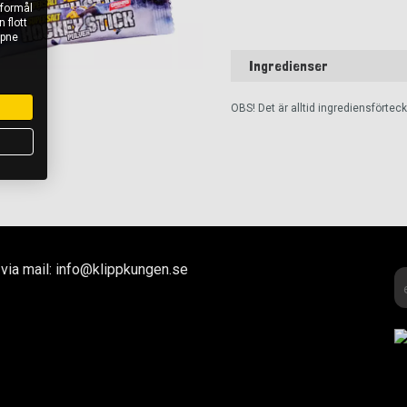
 formål
 flott
åpne
Ingredienser
OBS! Det är alltid ingrediensförte
via mail: info@klippkungen.se