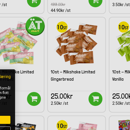
499.00kr
 /st
3.50kr /st
44.90kr /st
- Milkshake Limited
10st - Milkshake Limited
10st - Mi
læring
r Frutti
Gingerbread
Vanilla
 formål
 flott
00kr
25.00kr
25.00
åpne
 /st
2.50kr /st
2.50kr /st