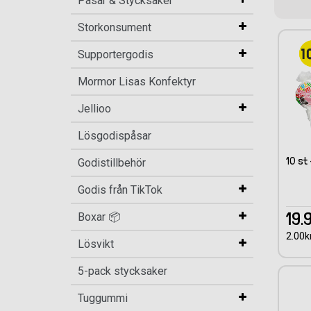
Påsar & Stycksaker
Storkonsument
Supportergodis
Mormor Lisas Konfektyr
Jellioo
Lösgodispåsar
10 st
Godistillbehör
Godis från TikTok
19.
Boxar 📦
2.00kr
Lösvikt
5-pack stycksaker
Tuggummi