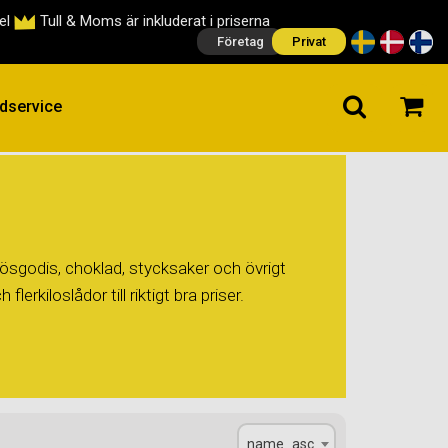
cel
Tull & Moms är inkluderat i priserna
Företag
Privat
dservice
ösgodis, choklad, stycksaker och övrigt
erkiloslådor till riktigt bra priser.
name_asc