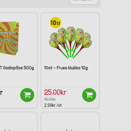
RT Godispåse 500g
10st - Fruxo klubba 12g
kr
25.00kr
45.00kr
2.50kr /st