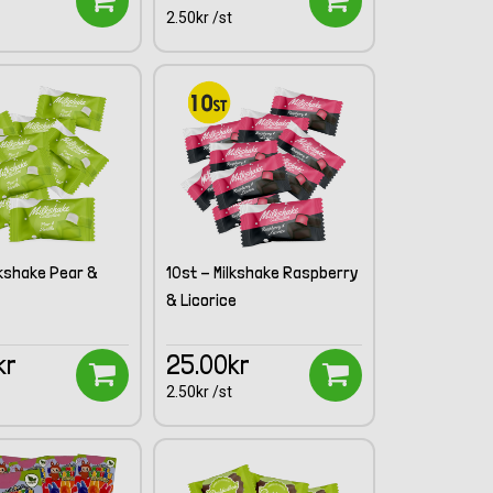
2.50kr /st
lkshake Pear &
10st - Milkshake Raspberry
& Licorice
kr
25.00kr
2.50kr /st