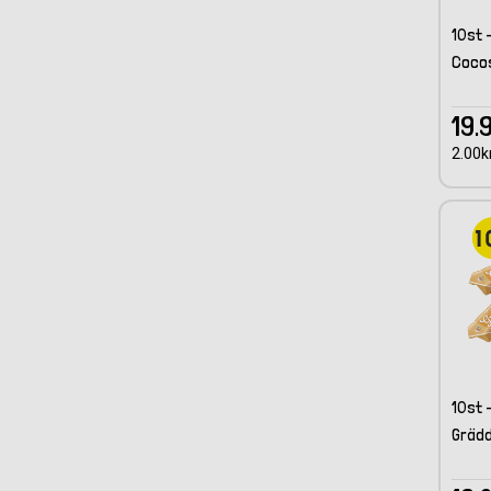
10st 
Cocos
19.
2.00kr
10st 
Grädd