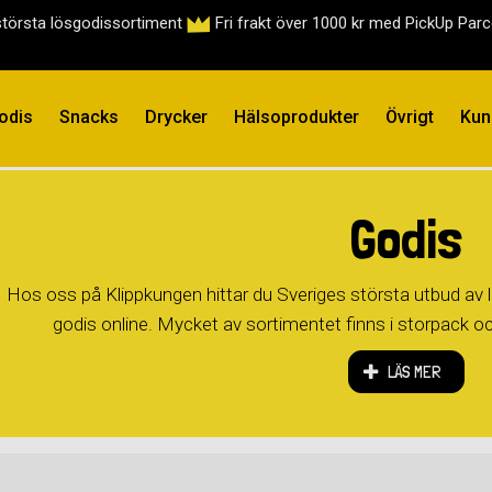
största lösgodissortiment
Fri frakt över 1000 kr med PickUp Par
odis
Snacks
Drycker
Hälsoprodukter
Övrigt
Kun
Godis
Hos oss på Klippkungen hittar du Sveriges största utbud av l
godis online. Mycket av sortimentet finns i storpack och fl
LÄS MER