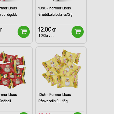
rmor Lisas
10st - Mormor Lisas
a Jordgubb
Gräddkola Lakrits12g
kr
12.00kr
1.20kr /st
rmor Lisas
10st - Mormor Lisas
 Snöboll
Påskpralin Gul 15g