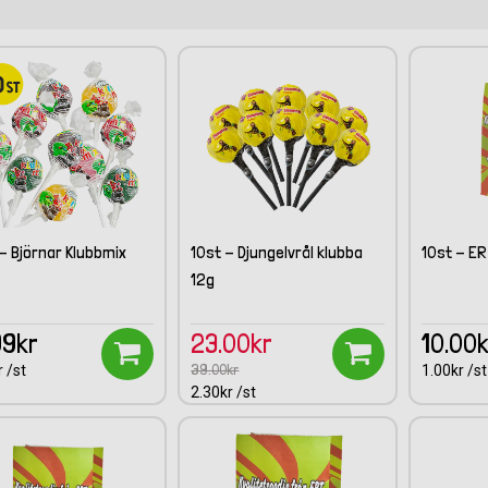
 - Björnar Klubbmix
10st - Djungelvrål klubba
10st - E
12g
99kr
23.00kr
10.00
39.00kr
 /st
1.00kr /st
2.30kr /st