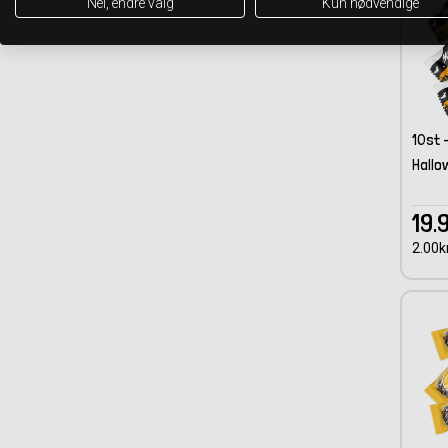
Nei, endre valg
Kun nødvendige
10st 
Hallo
19.
2.00kr