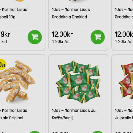
- Mormor Lisas
10st - Mormor Lisas
10st - Mo
boll 10g
Gräddkola Choklad
Gräddkol
99kr
12.00kr
12.00
 /st
1.20kr /st
1.20kr /st
- Mormor Lisas
10st - Mormor Lisas Jul
10st - Mo
kola Original
Kaffe/Vanilj
Julpralin