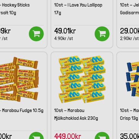
- Hockey Sticks
10st - I Love You Lollipop
10st - Jel
salt 10g
17g
Godisarm
99kr
49.01kr
29.00
 /st
4.90kr /st
2.90kr /st
- Marabou Fudge 10.5g
10st - Marabou
10st - M
Mjölkchoklad Ask 230g
Crisp 13g
00kr
449.00kr
35.00