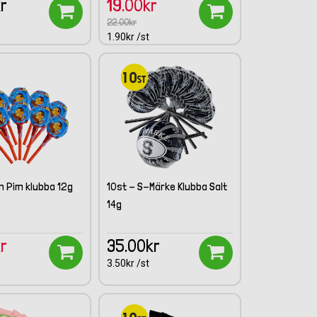
kr
19.00kr
22.00kr
1.90kr /st
m Pim klubba 12g
10st - S-Märke Klubba Salt
14g
kr
35.00kr
3.50kr /st