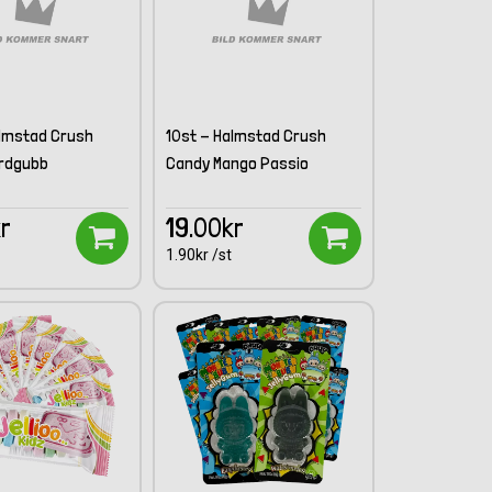
almstad Crush
10st - Halmstad Crush
rdgubb
Candy Mango Passio
kr
19.00kr
1.90kr /st