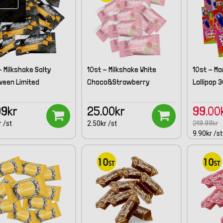
- Milkshake Salty
10st - Milkshake White
10st - M
ween Limited
Choco&Strawberry
Lollipop 
99kr
25.00kr
99.00
249.99kr
 /st
2.50kr /st
9.90kr /st