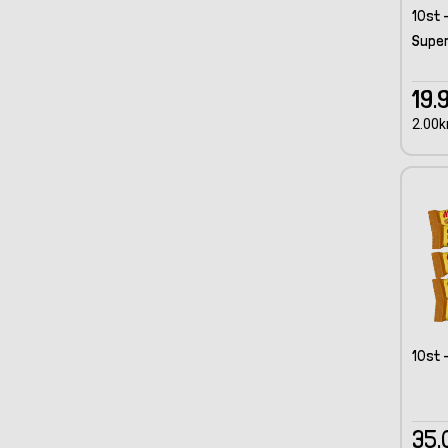
10st 
Super
19.
2.00kr
10st 
35.