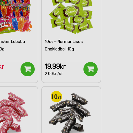
onster Labubu
10st - Mormor Lisas
30g
Chokladboll 10g
kr
19.99kr
2.00kr /st