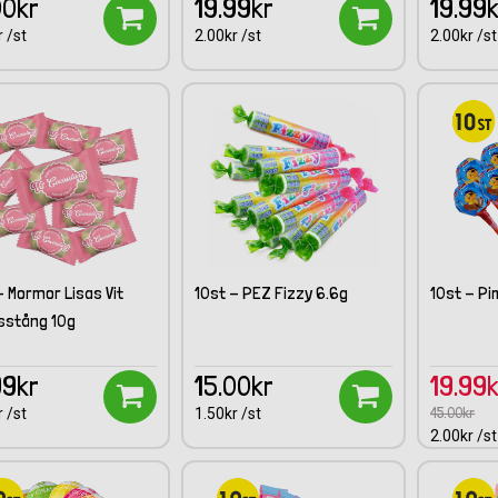
00kr
19.99kr
19.99
 /st
2.00kr /st
2.00kr /st
- Mormor Lisas Vit
10st - PEZ Fizzy 6.6g
10st - Pi
sstång 10g
99kr
15.00kr
19.99
45.00kr
 /st
1.50kr /st
2.00kr /st