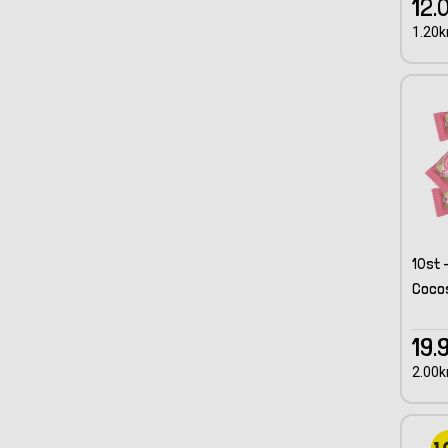
12.
1.20kr
10st 
Coco
19.
2.00kr