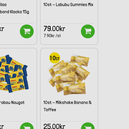
lioo
10st - Labubu Gummies Mix
band Klocka 15g
kr
79.00kr
7.90kr /st
arabou Nougat
10st - Milkshake Banana &
Toffee
kr
25.00kr