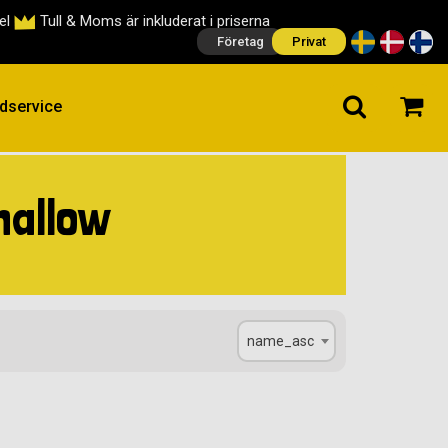
cel
Tull & Moms är inkluderat i priserna
Företag
Privat
dservice
mallow
name_asc