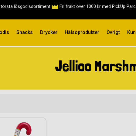
största lösgodissortiment
Fri frakt över 1000 kr med PickUp Par
odis
Snacks
Drycker
Hälsoprodukter
Övrigt
Kun
Jellioo Marsh