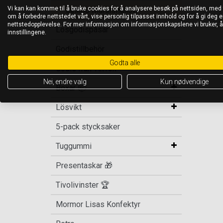
Vi kan kan komme til å bruke cookies for å analysere besøk på nettsiden, med
Jellioo Marshmallow
om å forbedre nettstedet vårt, vise personlig tilpasset innhold og for å gi deg en
nettstedopplevelse. For mer informasjon om informasjonskapslene vi bruker, 
Lösgodispåsar
innstillingene.
Godistillbehör
Godta alle
Godis från TikTok
Nei, endre valg
Kun nødvendige
Boxar 📦
Lösvikt
5-pack stycksaker
Tuggummi
Presentaskar 🎁
Tivolivinster 🏆
Mormor Lisas Konfektyr