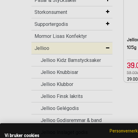
Påsar & Stycksaker
Storkonsument
Supportergodis
Mormor Lisas Konfektyr
Jelli
105g
Jellioo
Jellioo Kidz Barnstycksaker
39.
Jellioo Knubbisar
59.00k
39.00
Jellioo Klubbor
Jellioo Finsk lakrits
Jellioo Gelégodis
Jellioo Godisremmar & band
Personvernerk
Jellioo Inslaget godis
Vi bruker cookies