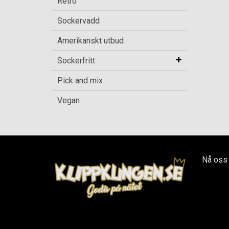
Retro
Sockervadd
Amerikanskt utbud
Sockerfritt
Pick and mix
Vegan
Nå oss 