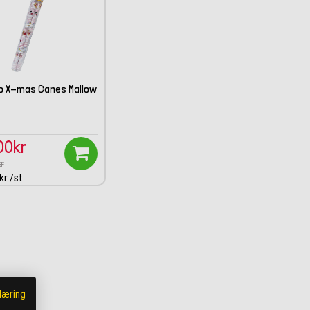
oo X-mas Canes Mallow
00kr
r
kr /st
læring