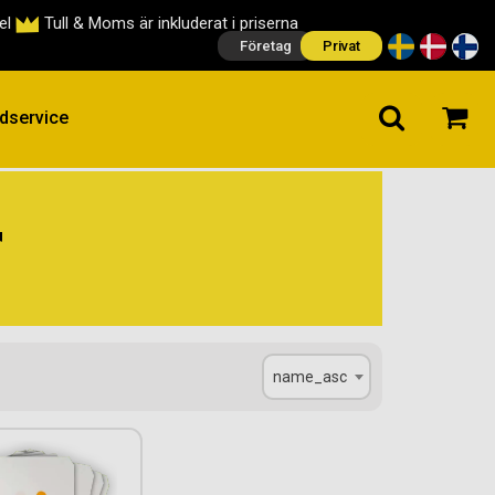
cel
Tull & Moms är inkluderat i priserna
Företag
Privat
dservice
r
name_asc