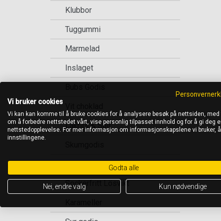
Klubbor
Tuggummi
Marmelad
Inslaget
Bubs Godis
Personvernerk
Vi bruker cookies
Vit choklad
Vi kan kan komme til å bruke cookies for å analysere besøk på nettsiden, med
om å forbedre nettstedet vårt, vise personlig tilpasset innhold og for å gi deg en
Lakrits & Salt
nettstedopplevelse. For mer informasjon om informasjonskapslene vi bruker, 
innstillingene.
Skumgodis
Fudge
Godta alle
Sockerfritt Lösvikt
Nei, endre valg
Kun nødvendige
Karameller