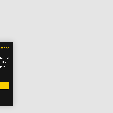
læring
 formål
 flott
åpne