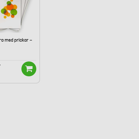
ro med prickar -
r