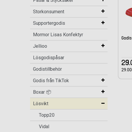
Påsar & Stycksaker
Storkonsument
Supportergodis
Mormor Lisas Konfektyr
Godis
Jellioo
Lösgodispåsar
29.
Godistillbehör
29.00
Godis från TikTok
Boxar 📦
Lösvikt
Topp20
Vidal