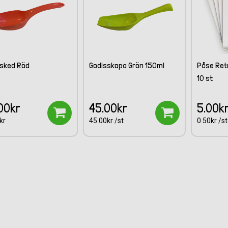
sked Röd
Godisskopa Grön 150ml
Påse Ret
10 st
00kr
45.00kr
5.00k
kr
45.00kr /st
0.50kr /st