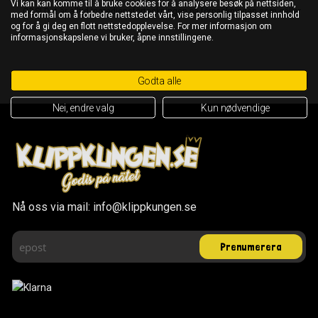
Vi kan kan komme til å bruke cookies for å analysere besøk på nettsiden,
OBS! Det är alltid ingrediensförteckningen på förpackningen som gäller
med formål om å forbedre nettstedet vårt, vise personlig tilpasset innhold
og for å gi deg en flott nettstedopplevelse. For mer informasjon om
informasjonskapslene vi bruker, åpne innstillingene.
Godta alle
Nei, endre valg
Kun nødvendige
Nå oss via mail: info@klippkungen.se