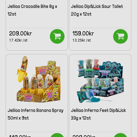
Jellioo Crocodile Bite 8g x
Jellioo Dip&Lick Sour Toilet
12st
20g x 12st
209.00kr
159.00kr
17.42kr /st
13.25kr /st
Jellioo Inferno Banana Spray
Jellioo Inferno Feet Dip&Lick
50ml x 9st
33g x 12st