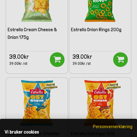
Estrella Cream Cheese &
Estrella Onion Rings 200g
Onion 175g
39.00kr
39.00kr
39.00kr /st
39.00kr /st
Personvernerklæring
Vi bruker cookies
Estrella Ostbågar Cheddar
Estrella Ostringar Chili