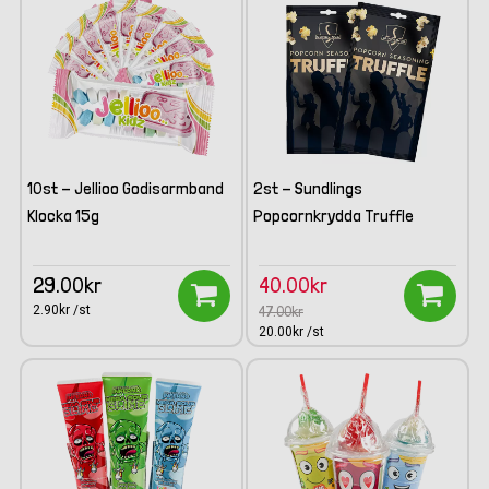
10st - Jellioo Godisarmband
2st - Sundlings
Klocka 15g
Popcornkrydda Truffle
29.00kr
40.00kr
2.90kr /st
47.00kr
20.00kr /st