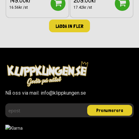
149.00kr
209.00kr
16.56kr /st
17.42kr /st
LADDA IN FLER
Nå oss via mail: info@klippkungen.se