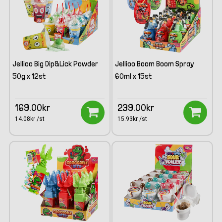
Jellioo Big Dip&Lick Powder
Jellioo Boom Boom Spray
50g x 12st
60ml x 15st
169.00kr
239.00kr
14.08kr /st
15.93kr /st