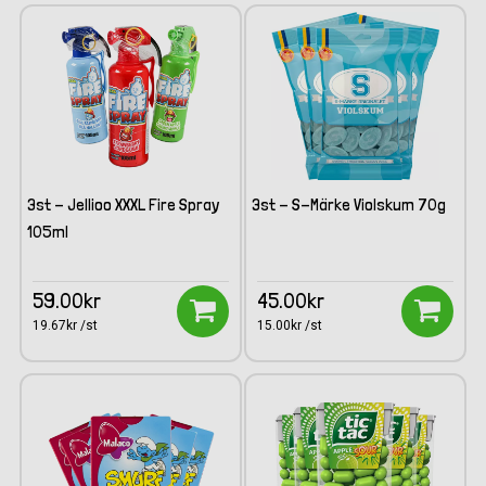
3st - Jellioo XXXL Fire Spray
3st - S-Märke Violskum 70g
105ml
59.00kr
45.00kr
19.67kr /st
15.00kr /st