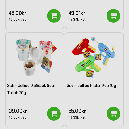
45.00kr
49.01kr
15.00kr /st
16.34kr /st
3st - Jellioo Dip&Lick Sour
3st - Jellioo Pistol Pop 10g
Toilet 20g
39.00kr
55.00kr
13.00kr /st
18.33kr /st