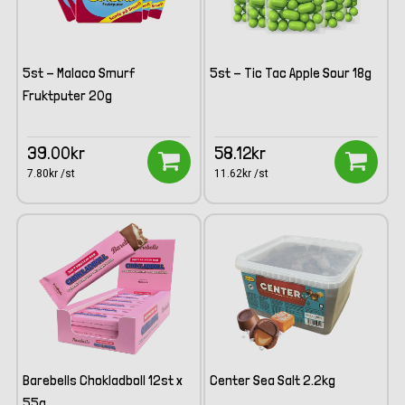
5st - Malaco Smurf
5st - Tic Tac Apple Sour 18g
Fruktputer 20g
39.00kr
58.12kr
7.80kr /st
11.62kr /st
Barebells Chokladboll 12st x
Center Sea Salt 2.2kg
55g