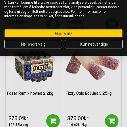
Vi kan kan komme til å bruke cookies for å analysere besøk på nettsiden,
210g
Cheese 200g
med formål om å forbedre nettstedet vårt, vise personlig tilpasset innhold
og for å gi deg en flott nettstedopplevelse. For mer informasjon om
informasjonskapslene vi bruker, åpne innstillingene.
39.00kr
42.00kr
39.00kr /st
42.00kr /st
Godta alle
Nei, endre valg
Kun nødvendige
Fazer Remix Movies 2,2kg
Fizzy Cola Bottles 3,25kg
279.01kr
379.00kr
126.82kr /kg
116.62kr /kg