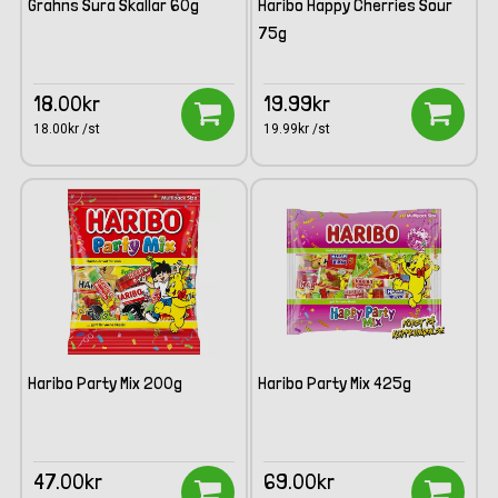
Grahns Sura Skallar 60g
Haribo Happy Cherries Sour
75g
18.00kr
19.99kr
18.00kr /st
19.99kr /st
Haribo Party Mix 200g
Haribo Party Mix 425g
47.00kr
69.00kr