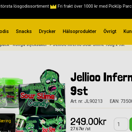
största lösgodissortiment
Fri frakt över 1000 kr med PickUp Par
odis
Snacks
Drycker
Hälsoprodukter
Övrigt
Kun
rpack - Roliga stycksaker
> Jellioo Inferno Sour Slime 100g x 9st
Jellioo Infer
9st
Art. nr: JL90213
EAN: 735
249.00kr
læring
27.67kr /st