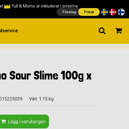
cel
Tull & Moms är inkluderat i priserna
Företag
Privat
dservice
no Sour Slime 100g x
0015225039
Vikt: 1.15 kg
Lägg i varukorgen