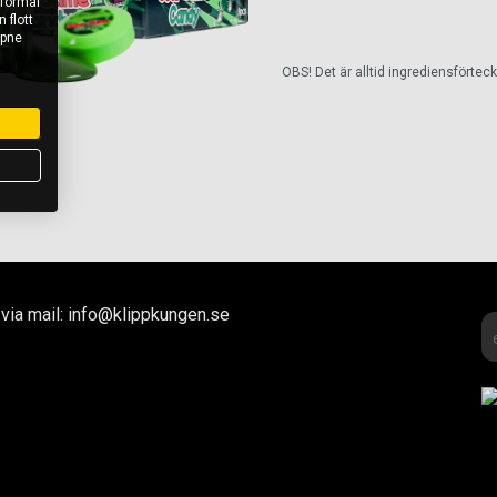
 formål
 flott
åpne
OBS! Det är alltid ingrediensförte
via mail: info@klippkungen.se