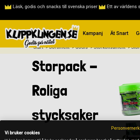
Läsk, godis och snacks till svenska priser
Ett av världens 
Kampanj
Ät Snart
G
Start
> Sortiment
> Godis
> Storkonsument
> Sto
Storpack -
Roliga
stycksaker
Personvernerk
Vi bruker cookies