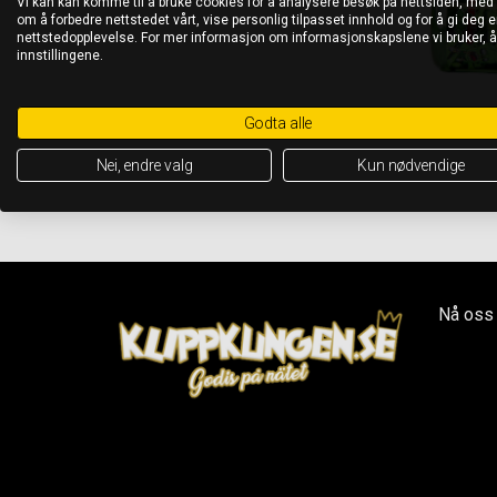
Vi kan kan komme til å bruke cookies for å analysere besøk på nettsiden, med
om å forbedre nettstedet vårt, vise personlig tilpasset innhold og for å gi deg en
nettstedopplevelse. For mer informasjon om informasjonskapslene vi bruker, 
innstillingene.
Godta alle
Nei, endre valg
Kun nødvendige
Nå oss 