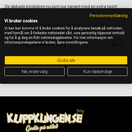
De älskade körsbären nu som sur variant med en extra twist!
Personvernerklæring
Vi bruker cookies
Ingredienser
Vi kan kan komme til å bruke cookies for å analysere besøk på nettsiden,
med formål om å forbedre nettstedet vårt, vise personlig tilpasset innhold
og for å gi deg en flott nettstedopplevelse. For mer informasjon om
informasjonskapslene vi bruker, åpne innstillingene.
Näringsinnehåll per 100 g
OBS! Det är alltid ingrediensförteckningen på förpackningen som gäller
Godta alle
Nei, endre valg
Kun nødvendige