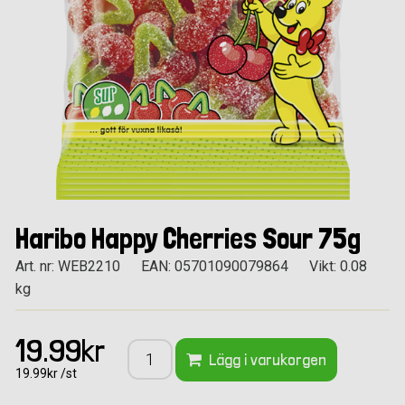
Haribo Happy Cherries Sour 75g
Art. nr: WEB2210
EAN: 05701090079864
Vikt: 0.08
kg
19.99kr
Lägg i varukorgen
19.99kr /st