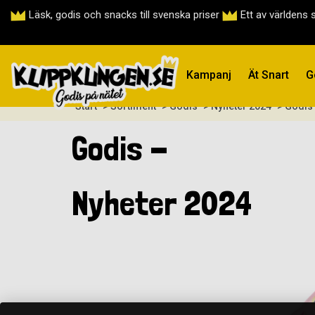
Läsk, godis och snacks till svenska priser
Ett av världens 
Kampanj
Ät Snart
G
Start
> Sortiment
> Godis
> Nyheter 2024
> Godis
Godis -
Nyheter 2024