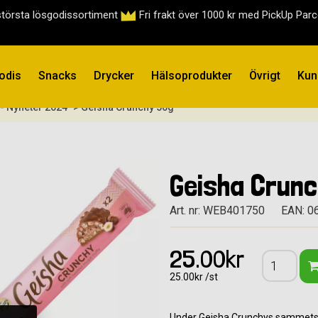
största lösgodissortiment
Fri frakt över 1000 kr med PickUp Par
odis
Snacks
Drycker
Hälsoprodukter
Övrigt
Kun
 - Nyheter 2024
> Geisha Crunchy 50g
Geisha Crun
Art. nr: WEB401750
EAN: 0
25.00kr
25.00kr /st
Under Geisha Crunchys sammetsle