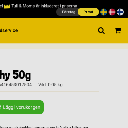
cel
Tull & Moms är inkluderat i priserna
Företag
Privat
dservice
chy 50g
6416453017504
Vikt: 0.05 kg
Lägg i varukorgen
na mjölkchoklad gömmer sig två olika fyllningar -