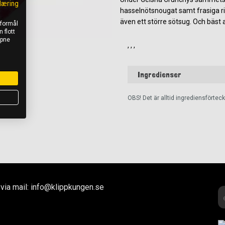
læring
hasselnötsnougat samt frasiga ris
även ett större sötsug. Och bäst a
 formål
 flott
åpne
, , ,
Ingredienser
OBS! Det är alltid ingrediensförte
via mail: info@klippkungen.se