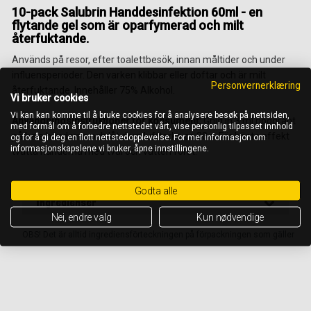
10-pack Salubrin Handdesinfektion 60ml - en
flytande gel som är oparfymerad och milt
återfuktande.
Används på resor, efter toalettbesök, innan måltider och under
influensperioder. Den varken klibbar eller doftar och är milt
Personvernerklæring
återfuktande. Innehåller 75% Alkohol.
Vi bruker cookies
Vi kan kan komme til å bruke cookies for å analysere besøk på nettsiden,
Användningsinstruktioner för konsument:
Gnid in 3 ml noggrant
med formål om å forbedre nettstedet vårt, vise personlig tilpasset innhold
på hela händerna och låt dem lufttorka ca 30 s. För bästa effekt
og for å gi deg en flott nettstedopplevelse. For mer informasjon om
informasjonskapslene vi bruker, åpne innstillingene.
tvätta händerna med tvål och vatten först.
Godta alle
Ingredienser
Nei, endre valg
Kun nødvendige
OBS! Det är alltid ingrediensförteckningen på förpackningen som gäller