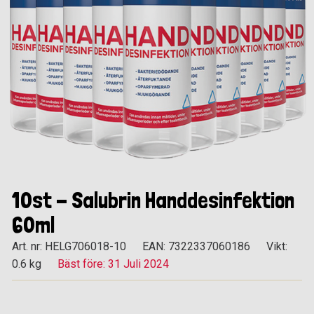
10st - Salubrin Handdesinfektion
60ml
Art. nr: HELG706018-10
EAN: 7322337060186
Vikt:
0.6 kg
Bäst före: 31 Juli 2024