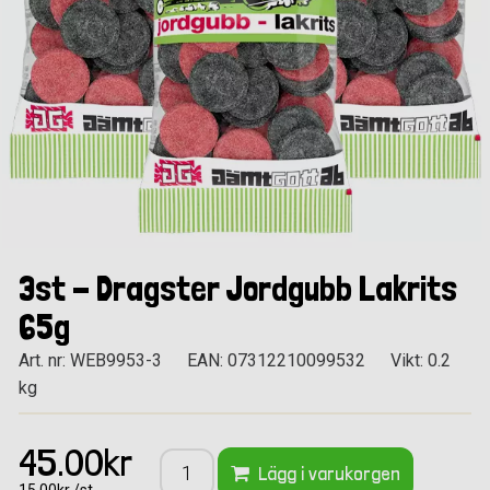
3st - Dragster Jordgubb Lakrits
65g
Art. nr: WEB9953-3
EAN: 07312210099532
Vikt: 0.2
kg
45.00kr
Lägg i varukorgen