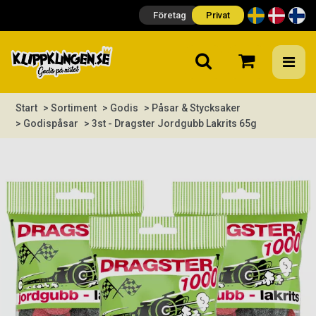
Företag
Privat
Start
> Sortiment
> Godis
> Påsar & Stycksaker
> Godispåsar
> 3st - Dragster Jordgubb Lakrits 65g