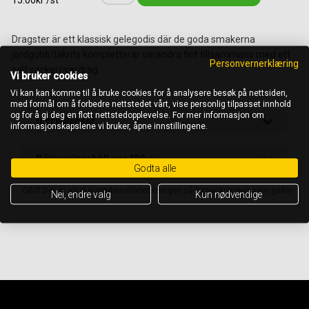
15.00kr /st
Dragster är ett klassisk gelegodis där de goda smakerna
jordgubb/lakrits kompletterar varandra fint tillsammans med ett
Personvernerklæring
salt sockeröverdrag.
Vi bruker cookies
Vi kan kan komme til å bruke cookies for å analysere besøk på nettsiden,
med formål om å forbedre nettstedet vårt, vise personlig tilpasset innhold
og for å gi deg en flott nettstedopplevelse. For mer informasjon om
Ingredienser
informasjonskapslene vi bruker, åpne innstillingene.
Näringsinnehåll per 100 g
Godta alle
OBS! Det är alltid ingrediensförteckningen på förpackningen som gäller
Nei, endre valg
Kun nødvendige