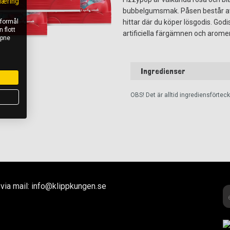
læring
bubbelgumsmak. Påsen består av 
 formål
hittar där du köper lösgodis. God
 flott
artificiella färgämnen och arome
åpne
Ingredienser
OBS! Det är alltid ingrediensförte
via mail: info@klippkungen.se