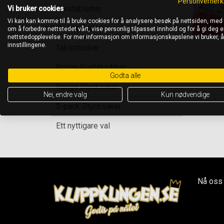
Personvernerk
Halstabletter
Vi bruker cookies
Vi kan kan komme til å bruke cookies for å analysere besøk på nettsiden, med
Godispåsar
om å forbedre nettstedet vårt, vise personlig tilpasset innhold og for å gi deg en
nettstedopplevelse. For mer informasjon om informasjonskapslene vi bruker, 
innstillingene.
Tablettaskar
Roliga Godisklubbor
Godta alle
Roliga Stycksaker
Nei, endre valg
Kun nødvendige
5-pack Stycksaker
Ett nyttigare val
Nå oss 