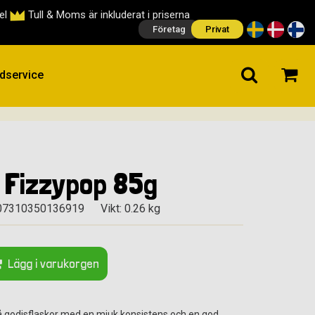
cel
Tull & Moms är inkluderat i priserna
Företag
Privat
dservice
 Fizzypop 85g
07310350136919
Vikt: 0.26 kg
Lägg i varukorgen
å godisflaskor med en mjuk konsistens och en god