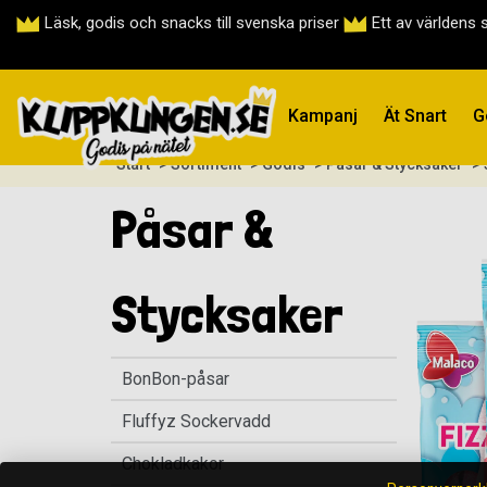
Läsk, godis och snacks till svenska priser
Ett av världens 
Kampanj
Ät Snart
G
Start
> Sortiment
> Godis
> Påsar & Stycksaker
> 
Påsar &
Stycksaker
BonBon-påsar
Fluffyz Sockervadd
Chokladkakor