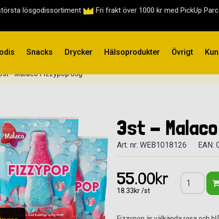
största lösgodissortiment
Fri frakt över 1000 kr med PickUp Par
odis
Snacks
Drycker
Hälsoprodukter
Övrigt
Kun
3st - Malaco Fizzypop 85g
3st - Malaco
Art. nr: WEB1018126
EAN: 
55.00kr
18.33kr /st
Fizzypop är välkända rosa och bl