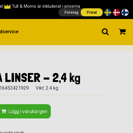
cel
Tull & Moms är inkluderat i priserna
Företag
Privat
dservice
 LINSER - 2,4 kg
416453421929
Vikt: 2.4 kg
Lägg i varukorgen
mma goda smak.