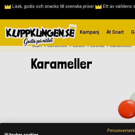
Läsk, godis och snacks till svenska priser
Ett av världens 
Kampanj
Ät Snart
G
Start
> Sortiment
> Godis
> Lösvikt
> Karameller
Karameller
Personvernerk
Vi bruker cookies