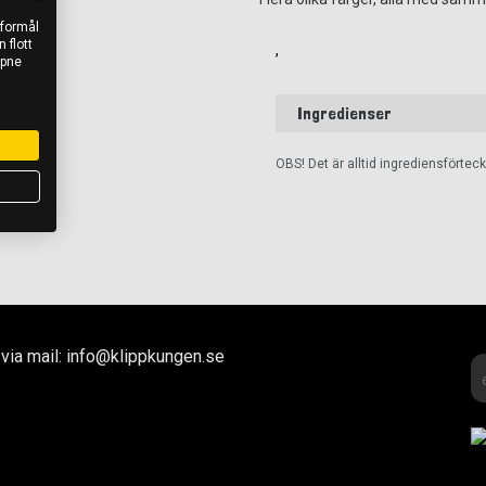
 formål
 flott
,
åpne
Ingredienser
OBS! Det är alltid ingrediensförte
via mail: info@klippkungen.se