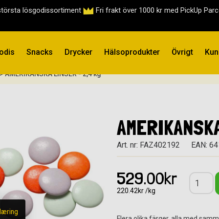
största lösgodissortiment
Fri frakt över 1000 kr med PickUp Par
odis
Snacks
Drycker
Hälsoprodukter
Övrigt
Kun
> AMERIKANSKA LINSER - 2,4 kg
AMERIKANSKA
Art. nr: FAZ402192
EAN: 6
529.00kr
220.42kr /kg
læring
Flera olika färger, alla med sa