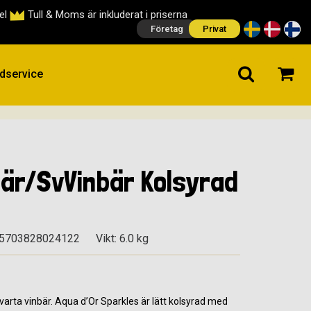
cel
Tull & Moms är inkluderat i priserna
Företag
Privat
dservice
är/SvVinbär Kolsyrad
 5703828024122
Vikt: 6.0 kg
rta vinbär. Aqua d’Or Sparkles är lätt kolsyrad med