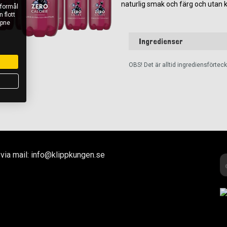
naturlig smak och färg och utan ka
 formål
 flott
åpne
Ingredienser
OBS! Det är alltid ingrediensförte
via mail: info@klippkungen.se