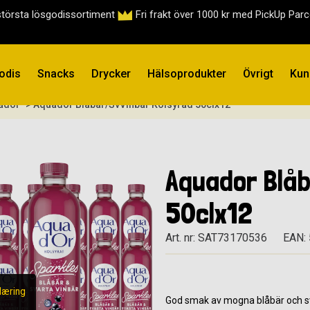
största lösgodissortiment
Fri frakt över 1000 kr med PickUp Par
odis
Snacks
Drycker
Hälsoprodukter
Övrigt
Kun
ador
> Aquador Blåbär/SvVinbär Kolsyrad 50clx12
Aquador Blåb
50clx12
Art. nr: SAT73170536
EAN:
læring
God smak av mogna blåbär och sva