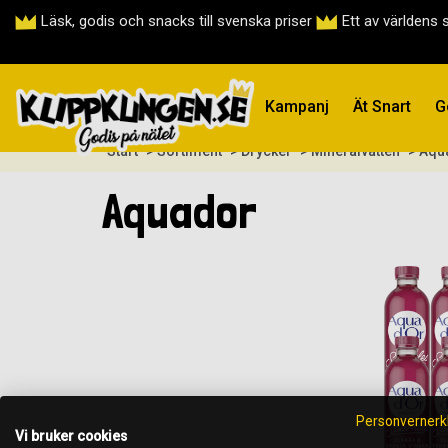
Läsk, godis och snacks till svenska priser
Ett av världens 
Kampanj
Ät Snart
G
Start
> Sortiment
> Drycker
> Mineralvatten
> Aqu
Aquador
Personvernerk
Vi bruker cookies