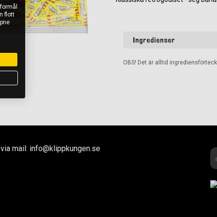
 formål
 flott
åpne
Ingredienser
OBS! Det är alltid ingrediensförte
via mail: info@klippkungen.se