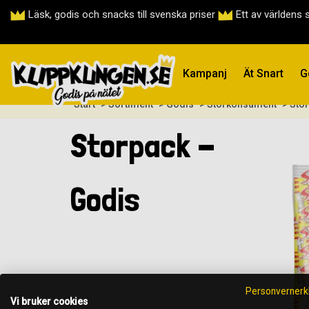
Läsk, godis och snacks till svenska priser
Ett av världens 
Kampanj
Ät Snart
G
Start
> Sortiment
> Godis
> Storkonsument
> Sto
Storpack -
Godis
Personvernerk
Vi bruker cookies