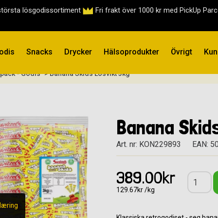
största lösgodissortiment
Fri frakt över 1000 kr med PickUp Par
odis
Snacks
Drycker
Hälsoprodukter
Övrigt
Kun
rpack - Godis
> Banana Skids Lösvikt 3kg
Banana Skids
Art. nr: KON229893
EAN: 5
389.00kr
129.67kr /kg
læring
Klassiska retrogodiset - seg b
anan