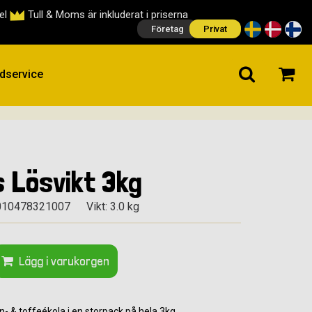
cel
Tull & Moms är inkluderat i priserna
Företag
Privat
dservice
 Lösvikt 3kg
010478321007
Vikt: 3.0 kg
Lägg i varukorgen
- & toffeékola i en storpack på hela 3kg.