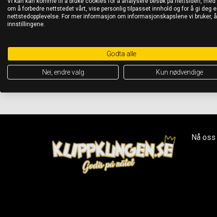
Vi kan kan komme til å bruke cookies for å analysere besøk på nettsiden, med
om å forbedre nettstedet vårt, vise personlig tilpasset innhold og for å gi deg en
nettstedopplevelse. For mer informasjon om informasjonskapslene vi bruker, 
innstillingene.
Godta alle
Nei, endre valg
Kun nødvendige
Nå oss 