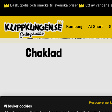
Läsk, godis och snacks till svenska priser
Ett av världens 
Kampanj
Ät Snart
G
Start
> Sortiment
> Godis
> Lösvikt
> Choklad
> B
Choklad
Personvernerk
Vi bruker cookies