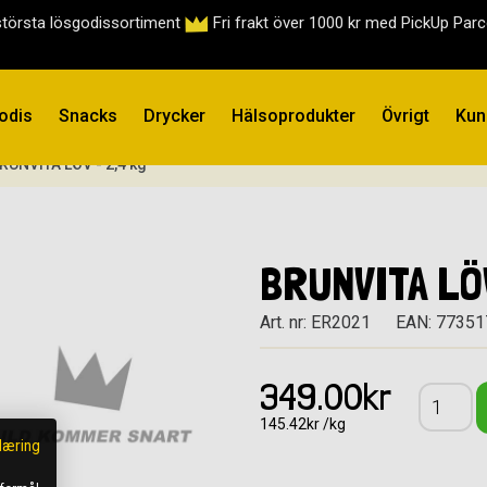
största lösgodissortiment
Fri frakt över 1000 kr med PickUp Par
odis
Snacks
Drycker
Hälsoprodukter
Övrigt
Kun
RUNVITA LÖV - 2,4 kg
BRUNVITA LÖV
Art. nr: ER2021
EAN: 7735
349.00kr
145.42kr /kg
læring