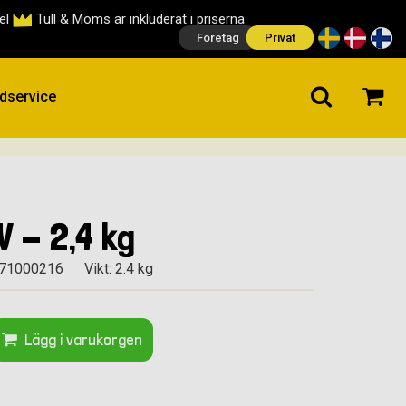
cel
Tull & Moms är inkluderat i priserna
Företag
Privat
dservice
 - 2,4 kg
171000216
Vikt: 2.4 kg
Lägg i varukorgen