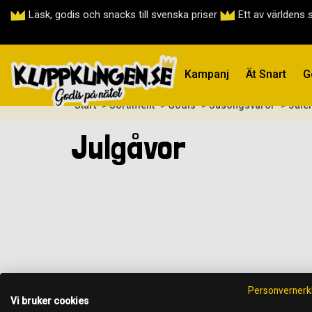
Läsk, godis och snacks till svenska priser
Ett av världens 
Kampanj
Ät Snart
G
Start
> Sortiment
> Godis
> Säsongsvaror
> Jule
Julgåvor
Personvernerk
Vi bruker cookies