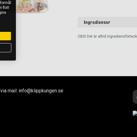
 formål
 flott
åpne
Ingredienser
OBS! Det är alltid ingrediensförte
via mail: info@klippkungen.se