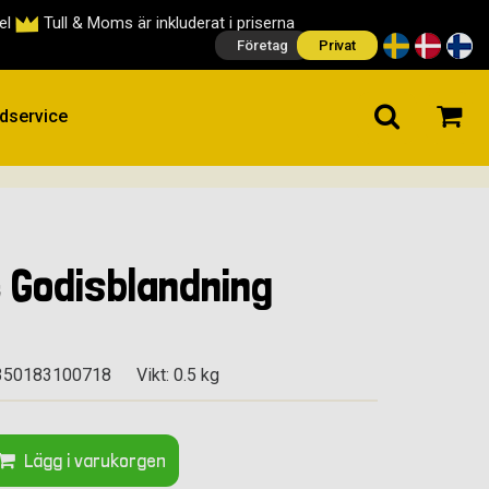
cel
Tull & Moms är inkluderat i priserna
Företag
Privat
dservice
 Godisblandning
350183100718
Vikt: 0.5 kg
Lägg i varukorgen