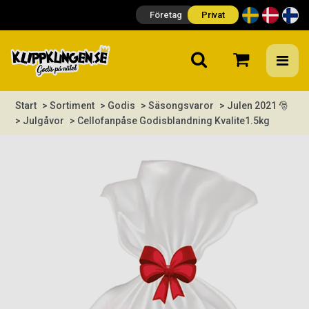
Företag
Privat
Start
> Sortiment
> Godis
> Säsongsvaror
> Julen 2021 🎅
> Julgåvor
> Cellofanpåse Godisblandning Kvalite1.5kg