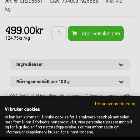
Art. nr: ER205651
EAN: 7340031925655
Vikt: 4.0
kg
499.00kr
Lägg i varukorgen
124.75kr /kg
Ingredienser
Näringsinnehåll per 100 g
OBS! Det är alltid ingrediensförteckningen på förpackningen som gäller
Personvernerklæring
Vi bruker cookies
Vi kan kan komme til å bruke cookies for å analysere besøk på nettsiden,
med formål om å forbedre nettstedet vårt, vise personlig tilpasset innhold
og for å gi deg en flott nettstedopplevelse. For mer informasjon om
informasjonskapslene vi bruker, åpne innstillingene.