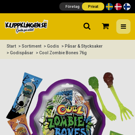
Företag
Privat
Start
> Sortiment
> Godis
> Påsar & Stycksaker
> Godispåsar
> Cool Zombie Bones 76g