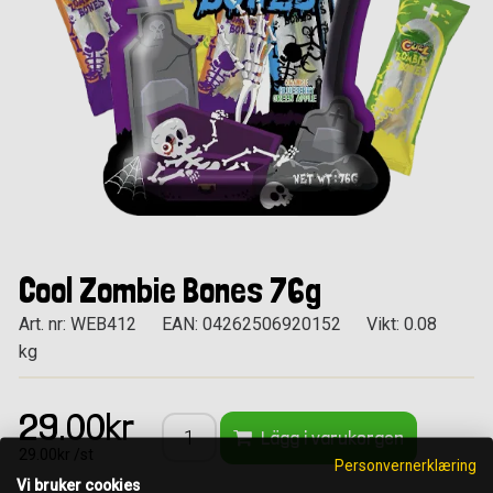
Cool Zombie Bones 76g
Art. nr: WEB412
EAN: 04262506920152
Vikt: 0.08
kg
29.00kr
Lägg i varukorgen
29.00kr /st
Personvernerklæring
Vi bruker cookies