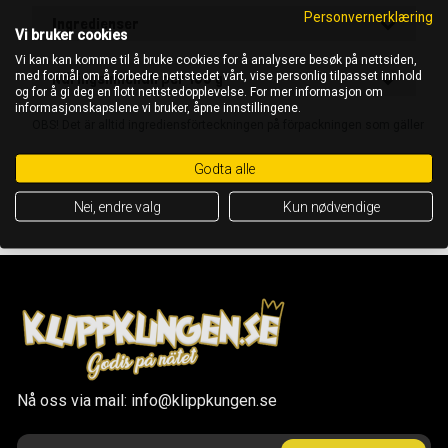
Personvernerklæring
Ingredienser
Vi bruker cookies
Vi kan kan komme til å bruke cookies for å analysere besøk på nettsiden,
med formål om å forbedre nettstedet vårt, vise personlig tilpasset innhold
Näringsinnehåll per 100 g
og for å gi deg en flott nettstedopplevelse. For mer informasjon om
informasjonskapslene vi bruker, åpne innstillingene.
OBS! Det är alltid ingrediensförteckningen på förpackningen som gäller
Godta alle
Nei, endre valg
Kun nødvendige
Nå oss via mail: info@klippkungen.se