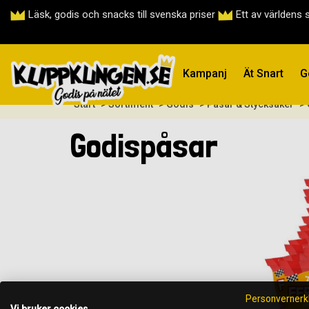
Läsk, godis och snacks till svenska priser
Ett av världens 
Kampanj
Ät Snart
G
Start
> Sortiment
> Godis
> Påsar & Stycksaker
>
Godispåsar
Personvernerk
Vi bruker cookies