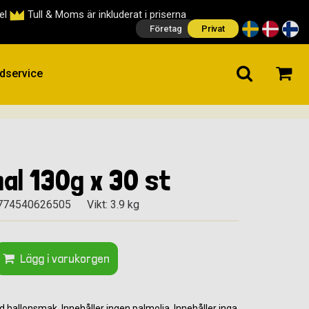
cel
Tull & Moms är inkluderat i priserna
Företag
Privat
dservice
nal 130g x 30 st
5774540626505
Vikt: 3.9 kg
Lägg i varukorgen
 hallonsmak. Innehåller ingen palmolja. Innehåller inga