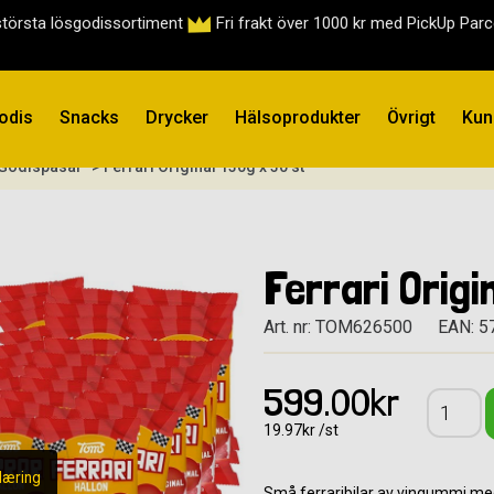
största lösgodissortiment
Fri frakt över 1000 kr med PickUp Par
odis
Snacks
Drycker
Hälsoprodukter
Övrigt
Kun
 Godispåsar
> Ferrari Original 130g x 30 st
Ferrari Origi
Art. nr: TOM626500
EAN: 
599.00kr
19.97kr /st
læring
Små ferraribilar av vingummi med