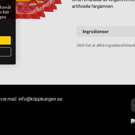
artificiella färgämnen.
 formål
 flott
åpne
Ingredienser
OBS! Det är alltid ingrediensförte
via mail: info@klippkungen.se