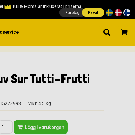
cel
Tull & Moms är inkluderat i priserna
Företag
Privat
dservice
v Sur Tutti-Frutti
015223998
Vikt: 4.5 kg
Lägg i varukorgen