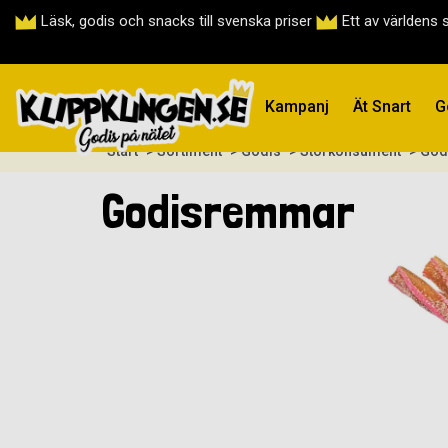
Läsk, godis och snacks till svenska priser
Ett av världens 
Kampanj
Ät Snart
G
Start
> Sortiment
> Godis
> Storkonsument
> Go
Godisremmar