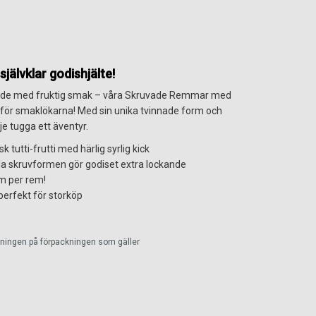
självklar godishjälte!
ppade med fruktig smak – våra Skruvade Remmar med
rit för smaklökarna! Med sin unika tvinnade form och
je tugga ett äventyr.
 tutti-frutti med härlig syrlig kick
la skruvformen gör godiset extra lockande
cm per rem!
erfekt för storköp
ckningen på förpackningen som gäller