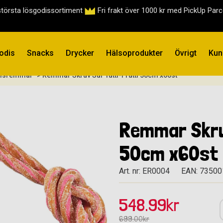
största lösgodissortiment
Fri frakt över 1000 kr med PickUp Par
odis
Snacks
Drycker
Hälsoprodukter
Övrigt
Kun
disremmar
> Remmar Skruv Sur Tutti-Frutti 50cm x60st
Remmar Skru
50cm x60st
Art. nr: ER0004
EAN: 7350
548.99kr
699.00kr