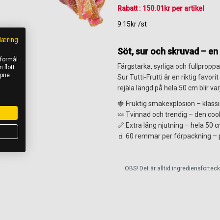
Rabatt : 150.01kr per artikel
9.15kr /st
læring
Söt, sur och skruvad – en 
 formål
Färgstarka, syrliga och fullpro
 flott
åpne
Sur Tutti-Frutti är en riktig favo
rejäla längd på hela 50 cm blir var
🍓 Fruktig smakexplosion – klassisk
🍬 Tvinnad och trendig – den coo
📏 Extra lång njutning – hela 50 
🧃 60 remmar per förpackning – p
OBS! Det är alltid ingrediensförte